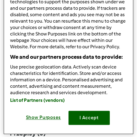
technologies to support the purposes shown under we
and our partners process data to provide. If trackers are
disabled, some content and ads you see may not be as
relevant to you. You can resurface this menu to change
your choices or withdraw consent at any time by
Obserwuj
Block
clicking the Show Purposes link on the bottom of the
webpage .Your choices will have effect within our
Website. For more details, refer to our Privacy Policy.
ewkien
We and our partners process data to provide:
1
Aktualna liczba punktów użytkownika: 1
Use precise geolocation data. Actively scan device
characteristics for identification. Store and/or access
Który model Thermomix ® posiadasz?
information on a device. Personalised advertising and
content, advertising and content measurement,
Thermomix ® TM 5
audience research and services development.
List of Partners (vendors)
Komentarze
0
Show Purposes
I Accept
Przepisy
(0)