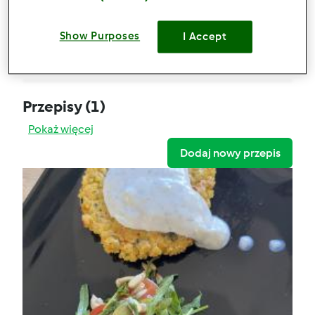
Kotleciki z kaszy jaglanej
Show Purposes
Komentarze
I Accept
0
Przepisy
(1)
Pokaż więcej
Dodaj nowy przepis