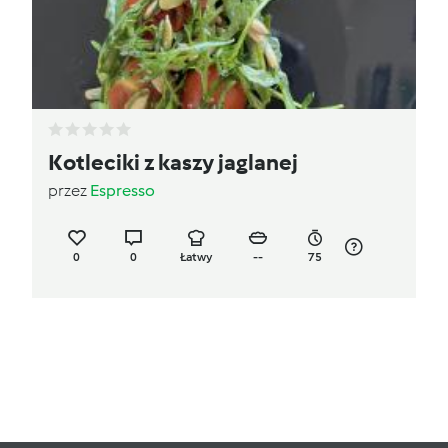
Kotleciki z kaszy jaglanej
przez
Espresso
0
0
Łatwy
--
75