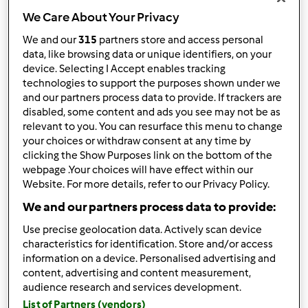
We Care About Your Privacy
We and our
315
partners store and access personal
data, like browsing data or unique identifiers, on your
device. Selecting I Accept enables tracking
Obserwuj
Block
technologies to support the purposes shown under we
and our partners process data to provide. If trackers are
Espresso
disabled, some content and ads you see may not be as
relevant to you. You can resurface this menu to change
1
your choices or withdraw consent at any time by
Aktualna liczba punktów użytkownika: 10
clicking the Show Purposes link on the bottom of the
webpage .Your choices will have effect within our
Który model Thermomix ® posiadasz?
Website. For more details, refer to our Privacy Policy.
Thermomix ® TM 5
We and our partners process data to provide:
Use precise geolocation data. Actively scan device
Najlepszy przepis
characteristics for identification. Store and/or access
information on a device. Personalised advertising and
Kotleciki z kaszy jaglanej
content, advertising and content measurement,
Najczęściej komentowany przepis
audience research and services development.
List of Partners (vendors)