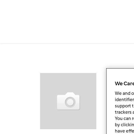
Przejdź do treści
Ob
We Care
We and 
identifie
support t
trackers 
You can r
by clicki
have effe