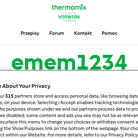
Przepisy
Forum
Kontakt
Pomoc
emem1234
serwuj
Block
 About Your Privacy
our
315
partners store and access personal data, like browsing dat
rs, on your device. Selecting I Accept enables tracking technologi
he purposes shown under we and our partners process data to prov
are disabled, some content and ads you see may not be as relevan
esurface this menu to change your choices or withdraw consent a
ng the Show Purposes link on the bottom of the webpage .Your choi
ct within our Website. For more details, refer to our Privacy Policy