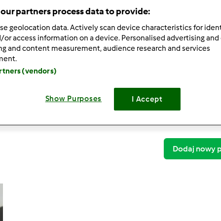
our partners process data to provide:
se geolocation data. Actively scan device characteristics for ident
/or access information on a device. Personalised advertising and
ing and content measurement, audience research and services
ment.
tm6
artners (vendors)
Kasza gryczana z suszonymi pomidorami 
Show Purposes
I Accept
Kasza gryczana z suszonymi pomidorami 
0
Dodaj nowy p