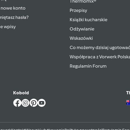
Thermomix®
 nowe konto
Przepisy
iętasz hasła?
Książki kucharskie
ie wpisy
Odżywianie
Wskazówki
Co możemy dzisiaj ugotowa
Współpraca z Vorwerk Polsk
Regulamin Forum
Kobold
T