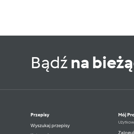
Bądź
na bież
Przepisy
Mój Pro
Użytkow
Wyszukaj przepisy
Zaloguj