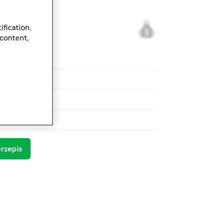
ification.
1
 content,
i soczewicą
i soczewicą
rzepis