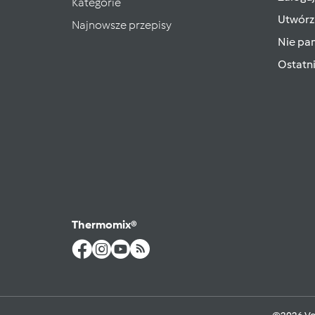
Kategorie
Utwórz
Najnowsze przepisy
Nie pam
Ostatn
Thermomix®