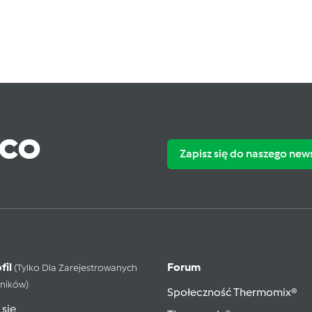
ąco
Zapisz się do naszego new
fil
Forum
(tylko Dla Zarejestrowanych
ników)
Społeczność Thermomix®
 się