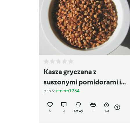
Kasza gryczana z
suszonymi pomidorami i
przez
emem1234
soczewicą
0
0
Łatwy
--
30