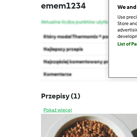
emem1234
We and 
Use preci
Aktualna liczba punktów użytkownika: 5
Store and
advertis
develop
Który model Thermomix ® posiadasz?
List of P
Najlepszy przepis
Najczęściej komentowany przepis
Komentarze
Przepisy
(1)
Pokaż więcej