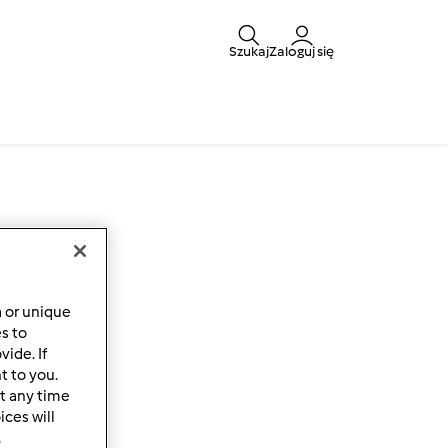
Szukaj
Zaloguj się
a or unique
es to
ide. If
t to you.
t any time
ces will
.