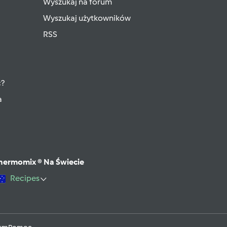
Wyszukaj na forum
Wyszukaj użytkowników
RSS
ć?
a
hermomix ® Na Świecie
Recipes