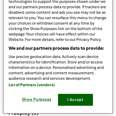
technologies to support the purposes shown under we
and our partners process data to provide. If trackers are
disabled, some content and ads you see may not be as
relevant to you. You can resurface this menu to change
your choices or withdraw consent at any time by
Obserwuj
Block
clicking the Show Purposes link on the bottom of the
webpage .Your choices will have effect within our
Website. For more details, refer to our Privacy Policy.
donia-jimmy
We and our partners process data to provide:
5
Aktualna liczba punktów użytkownika: 212
Use precise geolocation data. Actively scan device
characteristics for identification. Store and/or access
Który model Thermomix ® posiadasz?
information on a device. Personalised advertising and
content, advertising and content measurement,
Thermomix ® TM 5
audience research and services development.
List of Partners (vendors)
Komentarze
78
Show Purposes
I Accept
Przepisy
(0)