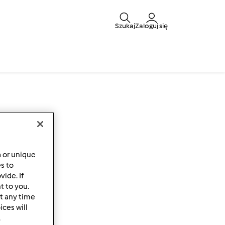
Szukaj
Zaloguj się
a or unique
es to
ide. If
t to you.
t any time
ces will
.