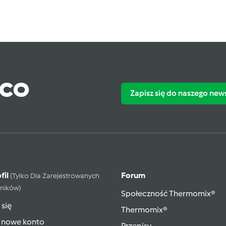
ąco
Zapisz się do naszego new
fil
Forum
(tylko Dla Zarejestrowanych
ników)
Społeczność Thermomix®
 się
Thermomix®
 nowe konto
Przepisy