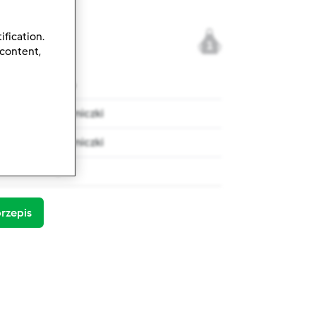
ification.
1
 content,
tm6
Pierniczki
Pierniczki
0
rzepis