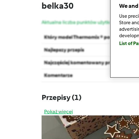
belka30
We and 
Use preci
Aktualna liczba punktów użytkownika: 10
Store and
advertis
develop
Który model Thermomix ® posiadasz?
List of P
Najlepszy przepis
Najczęściej komentowany przepis
Komentarze
Przepisy
(1)
Pokaż więcej