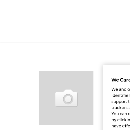
Przejdź do treści
Ob
We Care
We and 
identifie
support t
trackers 
You can r
by clicki
have effe