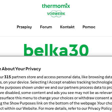
Przepisy
Forum
Kontakt
Pomoc
belka30
serwuj
Block
 About Your Privacy
our
315
partners store and access personal data, like browsing dat
rs, on your device. Selecting I Accept enables tracking technologi
he purposes shown under we and our partners process data to prov
are disabled, some content and ads you see may not be as relevan
esurface this menu to change your choices or withdraw consent a
ng the Show Purposes link on the bottom of the webpage .Your choi
ct within our Website. For more details, refer to our Privacy Policy