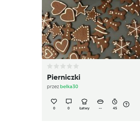
Pierniczki
przez
belka30
0
0
Łatwy
--
45