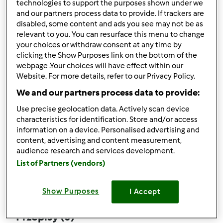
technologies to support the purposes shown under we
and our partners process data to provide. If trackers are
disabled, some content and ads you see may not be as
relevant to you. You can resurface this menu to change
your choices or withdraw consent at any time by
Obserwuj
Block
clicking the Show Purposes link on the bottom of the
webpage .Your choices will have effect within our
Website. For more details, refer to our Privacy Policy.
AnetaY
We and our partners process data to provide:
1
Aktualna liczba punktów użytkownika: 16
Use precise geolocation data. Actively scan device
characteristics for identification. Store and/or access
Który model Thermomix ® posiadasz?
information on a device. Personalised advertising and
content, advertising and content measurement,
tm6
audience research and services development.
List of Partners (vendors)
Komentarze
0
Show Purposes
I Accept
Przepisy
(0)