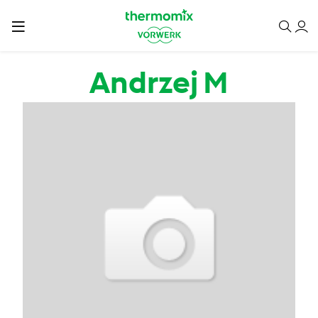
Przejdź do treści
Andrzej M