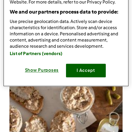
Website. For more details, refer to our Privacy Policy.
Pascha wielkanocna
We and our partners process data to provide:
Komentarze
Use precise geolocation data. Actively scan device
0
characteristics for identification. Store and/or access
information on a device. Personalised advertising and
content, advertising and content measurement,
Przepisy
(3)
audience research and services development.
List of Partners (vendors)
Pokaż więcej
Dodaj nowy przepis
Show Purposes
I Accept