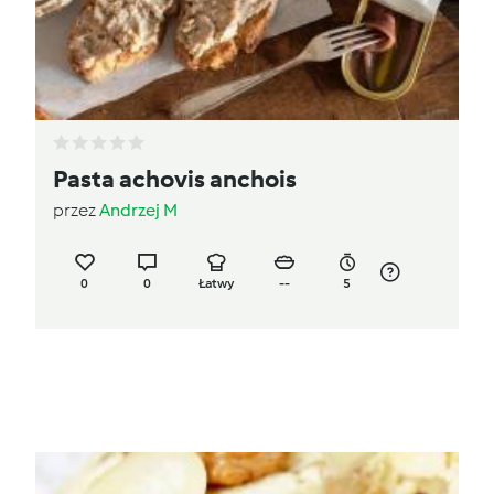
Pasta achovis anchois
przez
Andrzej M
0
0
Łatwy
--
5