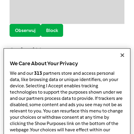
Obserwuj
Block
Andrzej M
2
Aktualna liczba punktów użytkownika: 25
We Care About Your Privacy
We and our
313
partners store and access personal
Który model Thermomix ® posiadasz?
data, like browsing data or unique identifiers, on your
device. Selecting I Accept enables tracking
tm6
technologies to support the purposes shown under we
and our partners process data to provide. If trackers are
Najlepszy przepis
disabled, some content and ads you see may not be as
relevant to you. You can resurface this menu to change
Pascha wielkanocna
your choices or withdraw consent at any time by
clicking the Show Purposes link on the bottom of the
Najczęściej komentowany przepis
webpage .Your choices will have effect within our