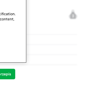
ification.
2
 content,
M 31
 serka brie
 serka brie
rzepis