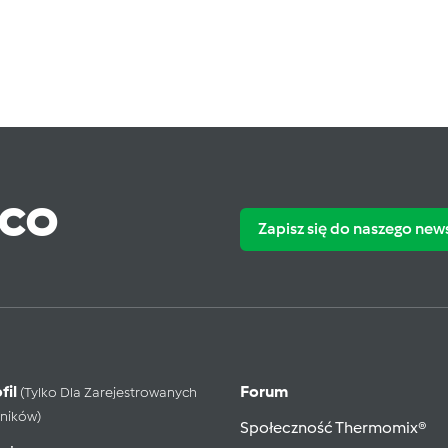
ąco
Zapisz się do naszego new
fil
Forum
(tylko Dla Zarejestrowanych
ników)
Społeczność Thermomix®