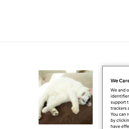
Przejdź do treści
Ob
We Care
We and 
identifie
support t
trackers 
You can r
by clicki
have effe