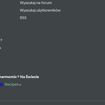
Wyszukaj na forum
Wyszukaj użytkowników
RSS
ć?
a
hermomix ® Na Świecie
Recipes