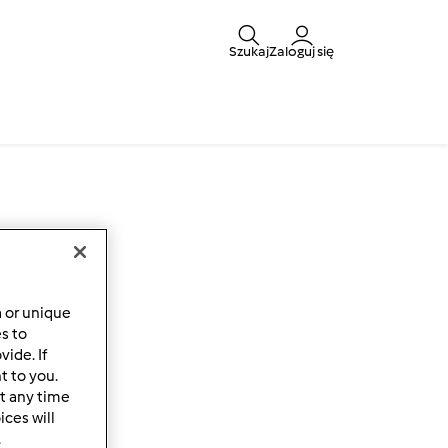
Szukaj
Zaloguj się
a or unique
es to
ide. If
t to you.
t any time
ces will
.