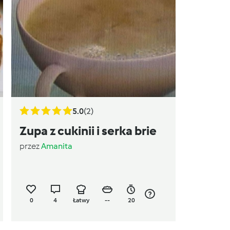
5.0
(2)
Zupa z cukinii i serka brie
przez
Amanita
0
4
Łatwy
--
20