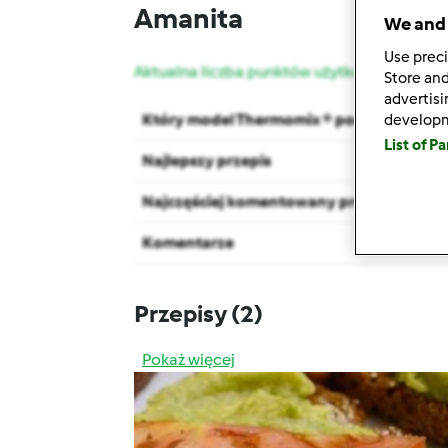
Amanita
We and 
Use preci
Aktualna liczba punktów użytkownika: 44
Store and
advertis
Który model Thermomix ® posiadasz?
develop
List of P
Najlepszy przepis
Najczęściej komentowany przepis
Komentarze
Przepisy
(2)
Pokaż więcej