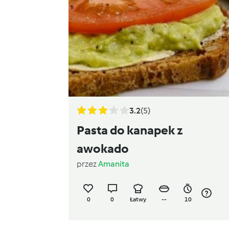
3.2
(5)
Pasta do kanapek z
awokado
przez
Amanita
0
0
Łatwy
--
10