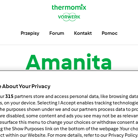
Przepisy
Forum
Kontakt
Pomoc
Amanita
serwuj
Block
 About Your Privacy
our
315
partners store and access personal data, like browsing dat
rs, on your device. Selecting I Accept enables tracking technologi
he purposes shown under we and our partners process data to prov
are disabled, some content and ads you see may not be as relevan
esurface this menu to change your choices or withdraw consent a
ng the Show Purposes link on the bottom of the webpage .Your choi
ct within our Website. For more details, refer to our Privacy Policy