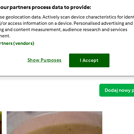
our partners process data to provide:
se geolocation data. Actively scan device characteristics for ident
/or access information on a device. Personalised advertising and
ing and content measurement, audience research and services
Thermomix ® T
ment.
artners (vendors)
Zupa z cukinii i
Show Purposes
Zupa z cukinii i
I Accept
1
Dodaj nowy p