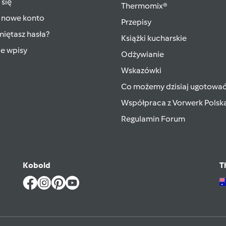
 się
Thermomix®
 nowe konto
Przepisy
iętasz hasła?
Książki kucharskie
ie wpisy
Odżywianie
Wskazówki
Co możemy dzisiaj ugotowa
Współpraca z Vorwerk Polsk
Regulamin Forum
Kobold
T