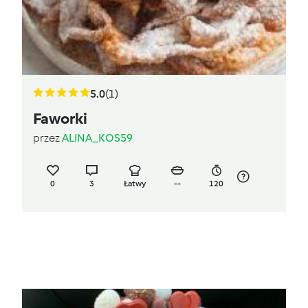
5.0
(1)
Faworki
przez
ALINA_KOS59
0
3
Łatwy
--
120