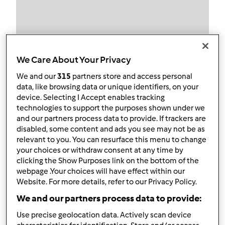
Obserwuj
Block
We Care About Your Privacy
We and our
315
partners store and access personal
ALINA_KOS59
data, like browsing data or unique identifiers, on your
device. Selecting I Accept enables tracking
1
Aktualna liczba punktów użytkownika: 17
technologies to support the purposes shown under we
and our partners process data to provide. If trackers are
Który model Thermomix ® posiadasz?
disabled, some content and ads you see may not be as
relevant to you. You can resurface this menu to change
tm6
your choices or withdraw consent at any time by
clicking the Show Purposes link on the bottom of the
Najlepszy przepis
webpage .Your choices will have effect within our
Website. For more details, refer to our Privacy Policy.
Faworki
We and our partners process data to provide:
Najczęściej komentowany przepis
Use precise geolocation data. Actively scan device