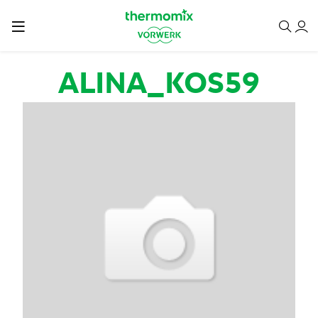
Przejdź do treści
ALINA_KOS59