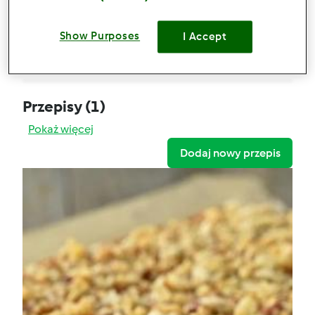
Ciasto kruche miodowe do krówki
Show Purposes
Komentarze
I Accept
0
Przepisy
(1)
Pokaż więcej
Dodaj nowy przepis