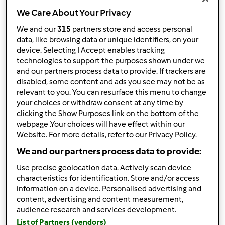
We Care About Your Privacy
We and our
315
partners store and access personal
data, like browsing data or unique identifiers, on your
device. Selecting I Accept enables tracking
Obserwuj
Block
technologies to support the purposes shown under we
and our partners process data to provide. If trackers are
Aleksandraza
disabled, some content and ads you see may not be as
relevant to you. You can resurface this menu to change
1
your choices or withdraw consent at any time by
Aktualna liczba punktów użytkownika: 10
clicking the Show Purposes link on the bottom of the
webpage .Your choices will have effect within our
Który model Thermomix ® posiadasz?
Website. For more details, refer to our Privacy Policy.
tm6
We and our partners process data to provide:
Use precise geolocation data. Actively scan device
Najlepszy przepis
characteristics for identification. Store and/or access
information on a device. Personalised advertising and
Ciasto kruche miodowe do krówki
content, advertising and content measurement,
Najczęściej komentowany przepis
audience research and services development.
List of Partners (vendors)