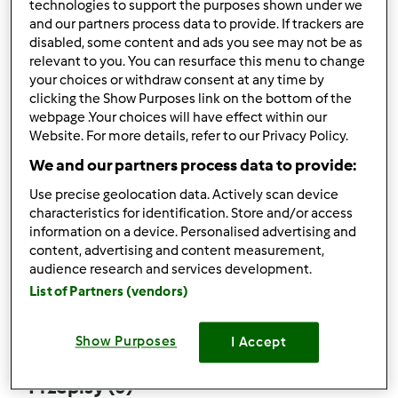
technologies to support the purposes shown under we
and our partners process data to provide. If trackers are
disabled, some content and ads you see may not be as
relevant to you. You can resurface this menu to change
your choices or withdraw consent at any time by
Obserwuj
Block
clicking the Show Purposes link on the bottom of the
webpage .Your choices will have effect within our
Website. For more details, refer to our Privacy Policy.
affan09
We and our partners process data to provide:
2
Aktualna liczba punktów użytkownika: 38
Use precise geolocation data. Actively scan device
characteristics for identification. Store and/or access
Który model Thermomix ® posiadasz?
information on a device. Personalised advertising and
content, advertising and content measurement,
tm6
audience research and services development.
List of Partners (vendors)
Komentarze
14
Show Purposes
I Accept
Przepisy
(0)