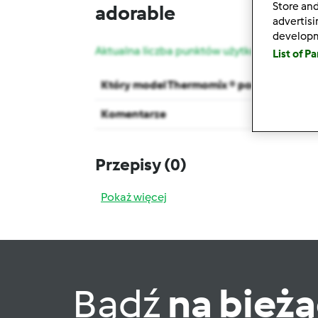
Store and
adorable
advertis
develop
Aktualna liczba punktów użytkownika: 102
List of P
Który model Thermomix ® posiadasz?
Komentarze
Przepisy
(0)
Pokaż więcej
Bądź
na bież