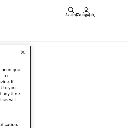
Szukaj
Zaloguj się
a or unique
es to
ide. If
t to you.
t any time
ces will
.
ification.