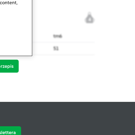
 content,
4
tm6
51
rzepis
slettera