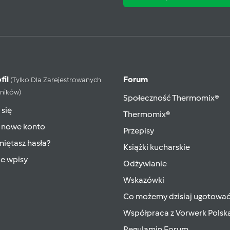
fil
Forum
(tylko Dla Zarejestrowanych
ników)
Społeczność Thermomix®
 się
Thermomix®
 nowe konto
Przepisy
iętasz hasła?
Książki kucharskie
ie wpisy
Odżywianie
Wskazówki
Co możemy dzisiaj ugotowa
Współpraca z Vorwerk Polsk
Regulamin Forum