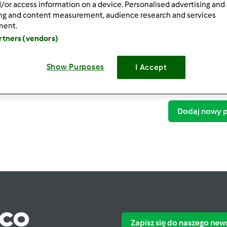
/or access information on a device. Personalised advertising and
ing and content measurement, audience research and services
ment.
artners (vendors)
Show Purposes
I Accept
Dodaj nowy p
ąco
Zapisz się do naszego new