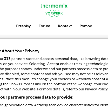
Przepisy
Forum
Kontakt
Pomoc
adorable
 About Your Privacy
our
313
partners store and access personal data, like browsing dat
serwuj
Block
rs, on your device. Selecting I Accept enables tracking technologi
he purposes shown under we and our partners process data to prov
are disabled, some content and ads you see may not be as relevan
esurface this menu to change your choices or withdraw consent a
ng the Show Purposes link on the bottom of the webpage .Your choi
ct within our Website. For more details, refer to our Privacy Policy
our partners process data to provide:
se geolocation data. Actively scan device characteristics for ident