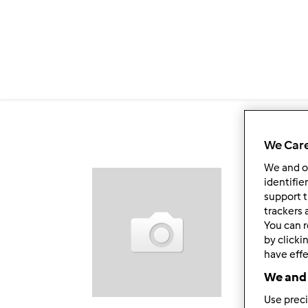
Przejdź do treści
We Care
We and 
Ob
identifie
support t
trackers 
You can r
by clicki
have effe
We and 
Use preci