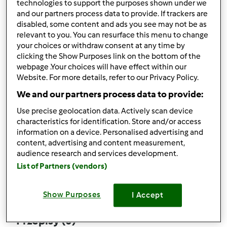
technologies to support the purposes shown under we
and our partners process data to provide. If trackers are
disabled, some content and ads you see may not be as
relevant to you. You can resurface this menu to change
your choices or withdraw consent at any time by
Obserwuj
Block
clicking the Show Purposes link on the bottom of the
webpage .Your choices will have effect within our
Website. For more details, refer to our Privacy Policy.
aaronramsdale
We and our partners process data to provide:
1
Aktualna liczba punktów użytkownika: 10
Use precise geolocation data. Actively scan device
characteristics for identification. Store and/or access
Który model Thermomix ® posiadasz?
information on a device. Personalised advertising and
content, advertising and content measurement,
tm6
audience research and services development.
List of Partners (vendors)
Komentarze
7
Show Purposes
I Accept
Przepisy
(0)