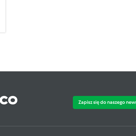
ąco
Zapisz się do naszego new