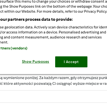
esurface this menu to change your choices or withdraw consent a
ng the Show Purposes link on the bottom of the webpage .Your choi
ct within our Website. For more details, refer to our Privacy Policy
our partners process data to provide:
se geolocation data. Actively scan device characteristics for ident
RIERY UŻYTKOWNIKA?
/or access information on a device. Personalised advertising and
ing and content measurement, audience research and services
rzepisowni jest uznanie jego aktywności, które wspierają rozwó
ment.
m są nagradzane przez punkty. Osiągnięcie określonej liczby
artners (vendors)
określany jest numerem wewnątrz fartucha obok nazwy użytko
Show Purposes
I Accept
RZYMAĆ PUNKTY ZA AKTYWNOŚĆ?
ą wymienione poniżej. Za każdym razem, gdy otrzymujesz punk
ić które aktywności pozwalają Ci osiągnąć wyższe miejsce w 