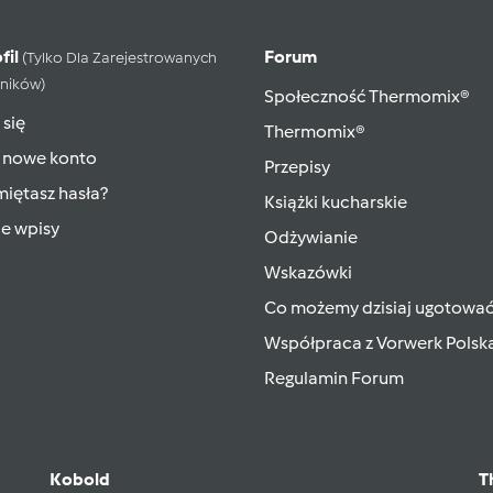
fil
Forum
(tylko Dla Zarejestrowanych
ników)
Społeczność Thermomix®
 się
Thermomix®
 nowe konto
Przepisy
iętasz hasła?
Książki kucharskie
ie wpisy
Odżywianie
Wskazówki
Co możemy dzisiaj ugotowa
Współpraca z Vorwerk Polsk
Regulamin Forum
Kobold
T