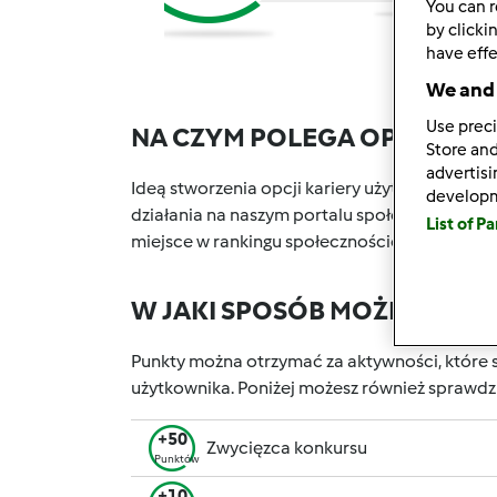
You can r
by clicki
have effe
We and 
Use preci
NA CZYM POLEGA OPCJA KA
Store and
advertis
Ideą stworzenia opcji kariery użytkownika w P
develop
działania na naszym portalu społecznościowy
List of P
miejsce w rankingu społecznościowym, który 
W JAKI SPOSÓB MOŻESZ OT
Punkty można otrzymać za aktywności, które s
użytkownika. Poniżej możesz również sprawdz
+50
Zwycięzca konkursu
Punktów
+10