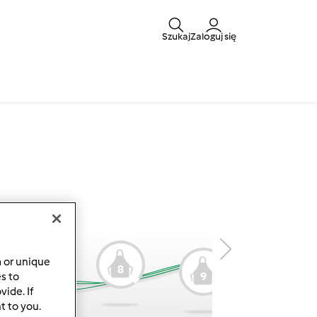
Szukaj
Zaloguj się
a or unique
8
9
es to
7
ide. If
t to you.