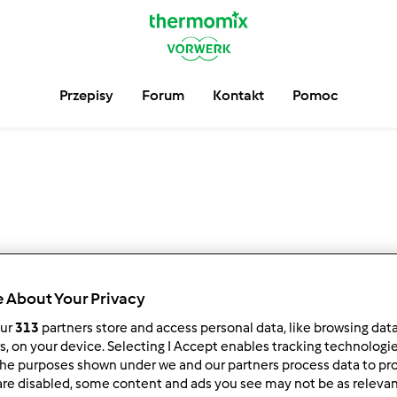
Przepisy
Forum
Kontakt
Pomoc
 About Your Privacy
our
313
partners store and access personal data, like browsing dat
4
3
6
rs, on your device. Selecting I Accept enables tracking technologi
5
he purposes shown under we and our partners process data to prov
are disabled, some content and ads you see may not be as relevan