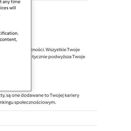
t any time
ces will
.
ification.
 content,
j naszej społeczności. Wszystkie Twoje
 punktów, automatycznie podwyższa Twoje
wnika.
ty, są one dodawane to Twojej kariery
rankingu społecznościowym.