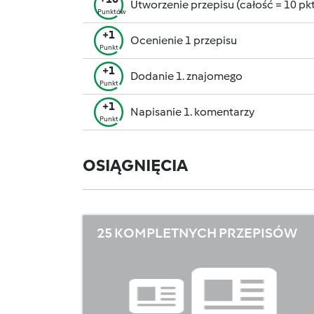
Utworzenie przepisu (całość = 10 pkt,
Punktów
+1
Ocenienie 1 przepisu
Punkt
+1
Dodanie 1. znajomego
Punkt
+1
Napisanie 1. komentarzy
Punkt
OSIĄGNIĘCIA
25 KOMPLETNYCH PRZEPISÓW