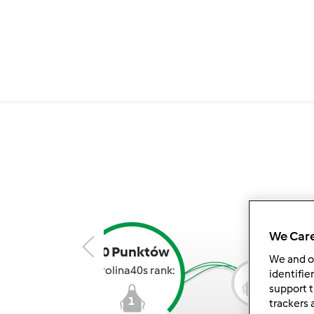
We Care
10 Punktów
We and 
karolina40s rank:
identifie
2
support t
1
trackers 