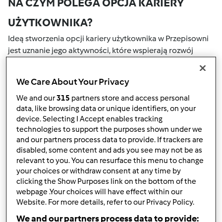
NA CZYM POLEGA OPCJA KARIERY
UŻYTKOWNIKA?
Ideą stworzenia opcji kariery użytkownika w Przepisowni
jest uznanie jego aktywności, które wspierają rozwój
naszej społeczności. Wszystkie Twoje działania na naszym
portalu społecznościowym są nagradzane przez punkty.
We Care About Your Privacy
Osiągnięcie określonej liczby punktów, automatycznie
podwyższa Twoje miejsce w rankingu społecznościowym,
We and our
315
partners store and access personal
data, like browsing data or unique identifiers, on your
który określany jest numerem wewnątrz fartucha obok
device. Selecting I Accept enables tracking
nazwy użytkownika.
technologies to support the purposes shown under we
and our partners process data to provide. If trackers are
W JAKI SPOSÓB MOŻESZ OTRZYMAĆ
disabled, some content and ads you see may not be as
relevant to you. You can resurface this menu to change
PUNKTY ZA AKTYWNOŚĆ?
your choices or withdraw consent at any time by
Punkty można otrzymać za aktywności, które są
clicking the Show Purposes link on the bottom of the
webpage .Your choices will have effect within our
wymienione poniżej. Za każdym razem, gdy otrzymujesz
Website. For more details, refer to our Privacy Policy.
punkty, są one dodawane to Twojej kariery użytkownika.
Poniżej możesz również sprawdzić które aktywności
We and our partners process data to provide: