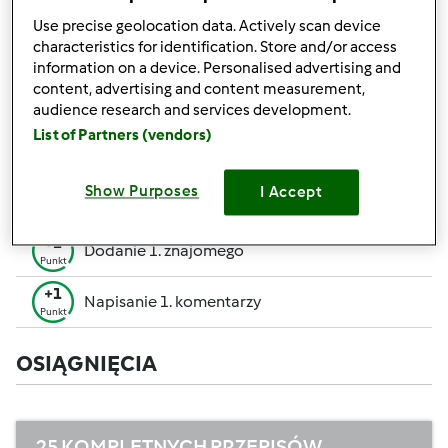
pozwalają Ci osiągnąć wyższe miejsce w rankingu
Use precise geolocation data. Actively scan device
społecznościowym.
characteristics for identification. Store and/or access
information on a device. Personalised advertising and
+50
content, advertising and content measurement,
Zwycięzca konkursu
Punktów
audience research and services development.
Utworzenie przepisu (całość = 10 pkt, część =
List of Partners (vendors)
+10
5 pkt)
Punktów
+1
Show Purposes
I Accept
Ocenienie 1 przepisu
Punkt
+1
Dodanie 1. znajomego
Punkt
+1
Napisanie 1. komentarzy
Punkt
OSIĄGNIĘCIA
25 KOMPLETNYCH PRZEPISÓW