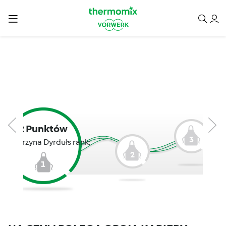
2 Punktów
3
Katarzyna Dyrdułs rank:
2
1