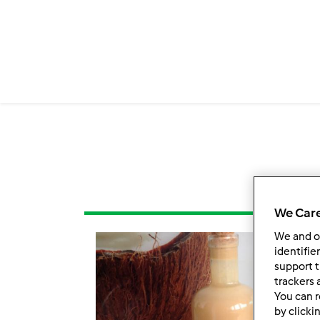
We Care
We and 
identifie
support t
trackers 
You can r
by clicki