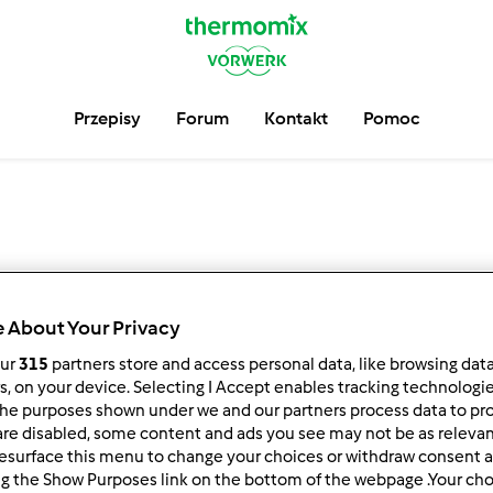
Przepisy
Forum
Kontakt
Pomoc
 About Your Privacy
our
315
partners store and access personal data, like browsing dat
rs, on your device. Selecting I Accept enables tracking technologi
he purposes shown under we and our partners process data to prov
are disabled, some content and ads you see may not be as relevan
esurface this menu to change your choices or withdraw consent a
ng the Show Purposes link on the bottom of the webpage .Your choi