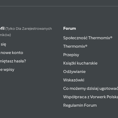
fil
Forum
(tylko Dla Zarejestrowanych
ników)
Społeczność Thermomix®
 się
Thermomix®
 nowe konto
Przepisy
iętasz hasła?
Książki kucharskie
ie wpisy
Odżywianie
Wskazówki
Co możemy dzisiaj ugotowa
Współpraca z Vorwerk Polsk
Regulamin Forum