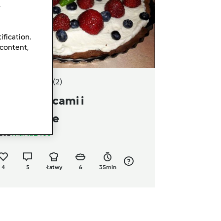
.
ification.
 content,
4.0
(2)
arta z owocami i
ascarpone
zez
marta1405
4
5
Łatwy
6
35min