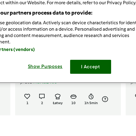
ct within our Website. For more details, refer to our Privacy Policy
our partners process data to provide:
se geolocation data. Actively scan device characteristics for ident
/or access information on a device. Personalised advertising and
ing and content measurement, audience research and services
ment.
artners (vendors)
5.0
(1)
Drożdżówki z serem i
T
Show Purposes
I Accept
borówkami
m
przez
marta1405
pr
1
2
Łatwy
10
1h 5min