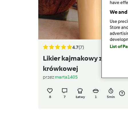
have effe
We and 
Use preci
Store and
advertis
develop
List of P
4.7
(7)
Likier kajmakowy z masy
krówkowej
przez
marta1405
8
7
Łatwy
1
5min