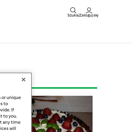
Szukaj
Zaloguj się
a or unique
es to
ide. If
t to you.
t any time
ces will