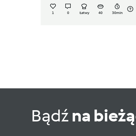
1
0
Łatwy
40
30min
Bądź
na bież