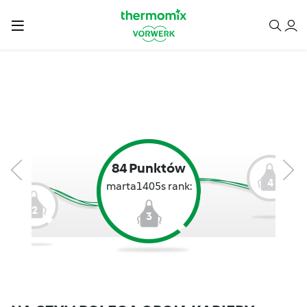
84 Punktów
4
marta1405s rank:
2
3