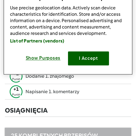
pozwalają Ci osiągnąć wyższe miejsce w rankingu
Use precise geolocation data. Actively scan device
społecznościowym.
characteristics for identification. Store and/or access
information on a device. Personalised advertising and
+50
content, advertising and content measurement,
Zwycięzca konkursu
Punktów
audience research and services development.
Utworzenie przepisu (całość = 10 pkt, część =
List of Partners (vendors)
+10
5 pkt)
Punktów
+1
Show Purposes
I Accept
Ocenienie 1 przepisu
Punkt
+1
Dodanie 1. znajomego
Punkt
+1
Napisanie 1. komentarzy
Punkt
OSIĄGNIĘCIA
25 KOMPLETNYCH PRZEPISÓW