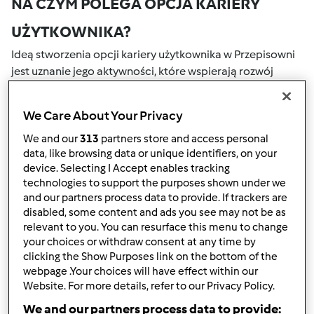
NA CZYM POLEGA OPCJA KARIERY
UŻYTKOWNIKA?
Ideą stworzenia opcji kariery użytkownika w Przepisowni
jest uznanie jego aktywności, które wspierają rozwój
naszej społeczności. Wszystkie Twoje działania na naszym
portalu społecznościowym są nagradzane przez punkty.
We Care About Your Privacy
Osiągnięcie określonej liczby punktów, automatycznie
podwyższa Twoje miejsce w rankingu społecznościowym,
We and our
313
partners store and access personal
data, like browsing data or unique identifiers, on your
który określany jest numerem wewnątrz fartucha obok
device. Selecting I Accept enables tracking
nazwy użytkownika.
technologies to support the purposes shown under we
and our partners process data to provide. If trackers are
W JAKI SPOSÓB MOŻESZ OTRZYMAĆ
disabled, some content and ads you see may not be as
relevant to you. You can resurface this menu to change
PUNKTY ZA AKTYWNOŚĆ?
your choices or withdraw consent at any time by
Punkty można otrzymać za aktywności, które są
clicking the Show Purposes link on the bottom of the
webpage .Your choices will have effect within our
wymienione poniżej. Za każdym razem, gdy otrzymujesz
Website. For more details, refer to our Privacy Policy.
punkty, są one dodawane to Twojej kariery użytkownika.
Poniżej możesz również sprawdzić które aktywności
We and our partners process data to provide: