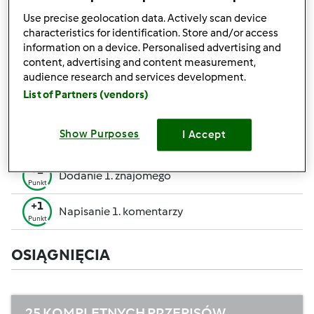
pozwalają Ci osiągnąć wyższe miejsce w rankingu
Use precise geolocation data. Actively scan device
społecznościowym.
characteristics for identification. Store and/or access
information on a device. Personalised advertising and
+50
content, advertising and content measurement,
Zwycięzca konkursu
Punktów
audience research and services development.
Utworzenie przepisu (całość = 10 pkt, część =
List of Partners (vendors)
+10
5 pkt)
Punktów
+1
Show Purposes
I Accept
Ocenienie 1 przepisu
Punkt
+1
Dodanie 1. znajomego
Punkt
+1
Napisanie 1. komentarzy
Punkt
OSIĄGNIĘCIA
25 KOMPLETNYCH PRZEPISÓW