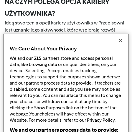
NA CZYM POLEGA OPCJA KARIERY
UŻYTKOWNIKA?
Ideą stworzenia opcji kariery użytkownika w Przepisowni
jest uznanie jego aktywności, które wspierają rozwój
naszej społeczności. Wszystkie Twoje działania na naszym
portalu społecznościowym są nagradzane przez punkty.
We Care About Your Privacy
Osiągnięcie określonej liczby punktów, automatycznie
podwyższa Twoje miejsce w rankingu społecznościowym,
We and our
315
partners store and access personal
data, like browsing data or unique identifiers, on your
który określany jest numerem wewnątrz fartucha obok
device. Selecting I Accept enables tracking
nazwy użytkownika.
technologies to support the purposes shown under we
and our partners process data to provide. If trackers are
W JAKI SPOSÓB MOŻESZ OTRZYMAĆ
disabled, some content and ads you see may not be as
relevant to you. You can resurface this menu to change
PUNKTY ZA AKTYWNOŚĆ?
your choices or withdraw consent at any time by
Punkty można otrzymać za aktywności, które są
clicking the Show Purposes link on the bottom of the
webpage .Your choices will have effect within our
wymienione poniżej. Za każdym razem, gdy otrzymujesz
Website. For more details, refer to our Privacy Policy.
punkty, są one dodawane to Twojej kariery użytkownika.
Poniżej możesz również sprawdzić które aktywności
We and our partners process data to provide: