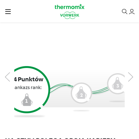
24 Punktów
3
hankazs rank:
2
1