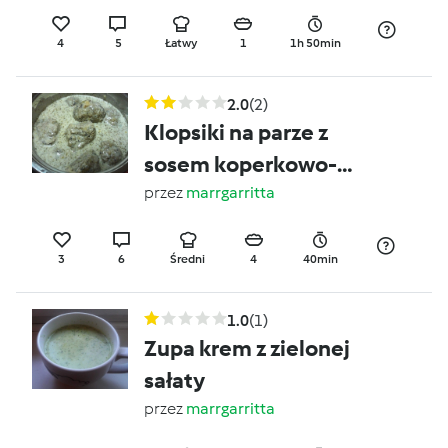
4
5
Łatwy
1
1h 50min
2.0
(2)
Klopsiki na parze z
sosem koperkowo-
czosnkowym
przez
marrgarritta
3
6
Średni
4
40min
1.0
(1)
Zupa krem z zielonej
sałaty
przez
marrgarritta