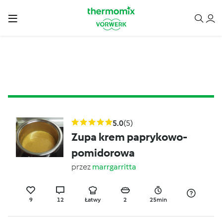
5.0
(5)
Zupa krem paprykowo-
pomidorowa
przez
marrgarritta
9
12
Łatwy
2
25min