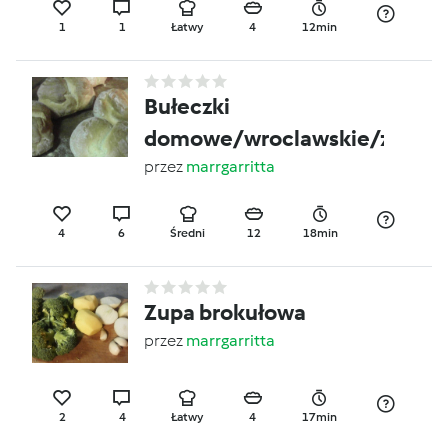
1
1
Łatwy
4
12min
Bułeczki
domowe/wroclawskie/zwycz
przez
marrgarritta
4
6
Średni
12
18min
Zupa brokułowa
przez
marrgarritta
2
4
Łatwy
4
17min