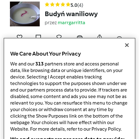
5.0
(4)
Budyń waniliowy
przez
marrgarritta
5
3
Łatwy
4
9min
We Care About Your Privacy
5.0
(2)
We and our
313
partners store and access personal
Zupa z cukinii z
data, like browsing data or unique identifiers, on your
device. Selecting I Accept enables tracking
suszonymi pomidorami
technologies to support the purposes shown under we
przez
marrgarritta
and our partners process data to provide. If trackers are
disabled, some content and ads you see may not be as
relevant to you. You can resurface this menu to change
your choices or withdraw consent at any time by
3
3
Łatwy
4
18min
clicking the Show Purposes link on the bottom of the
webpage .Your choices will have effect within our
5.0
(1)
Website. For more details, refer to our Privacy Policy.
Zupa krem grzybowa