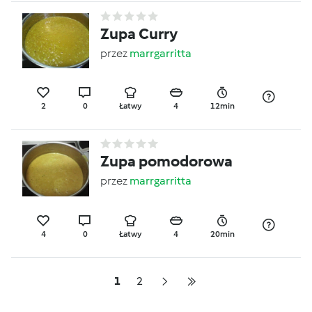
Zupa Curry
przez
marrgarritta
2
0
Łatwy
4
12min
Zupa pomodorowa
przez
marrgarritta
4
0
Łatwy
4
20min
1
2