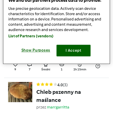
We and our partners process data to provide:
przez
marrgarritta
Use precise geolocation data. Actively scan device
characteristics for identification. Store and/or access
information on a device. Personalised advertising and
2
0
Łatwy
4
10min
content, advertising and content measurement,
audience research and services development.
List of Partners (vendors)
4.3
(6)
Chleb wiejski
Show Purposes
I Accept
przez
marrgarritta
9
7
Średni
1
2h 15min
4.0
(3)
Chleb pszenny na
maślance
przez
marrgarritta