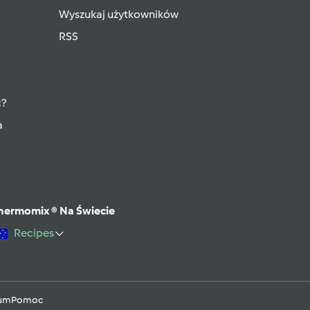
Wyszukaj użytkowników
RSS
ć?
a
hermomix ® Na Świecie
Recipes
rum
Pomoc