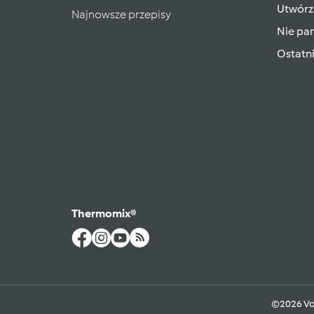
Utwórz
Najnowsze przepisy
Nie pam
Ostatn
Thermomix®
©2026 Vo