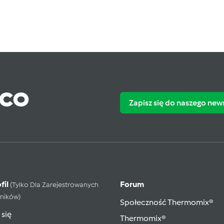
ąco
Zapisz się do naszego new
fil
Forum
(tylko Dla Zarejestrowanych
ników)
Społeczność Thermomix®
 się
Thermomix®