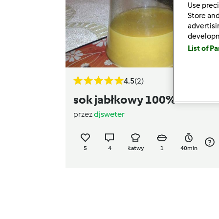
Use preci
Store and
advertis
develop
List of P
4.5
(2)
sok jabłkowy 100%
przez
djsweter
5
4
Łatwy
1
40min