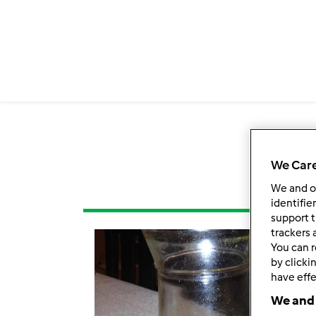
We Care
We and 
identifie
support t
trackers 
You can r
by clicki
have effe
We and 