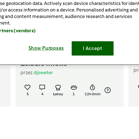
se geolocation data. Actively scan device characteristics for ident
/or access information on a device. Personalised advertising and
ing and content measurement, audience research and services
ment.
artners (vendors)
Show Purposes
I Accept
5.0
(1)
W
Zsiadle mleko
pr
przez
djsweter
5
4
Łatwy
1
12h 0min