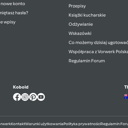
 nowe konto
Przepisy
iętasz hasła?
Książki kucharskie
ie wpisy
Odżywianie
Wskazówki
Co możemy dzisiaj ugotowa
Współpraca z Vorwerk Polsk
Regulamin Forum
Kobold
T
rwerk
Kontakt
Warunki użytkowania
Polityka prywatności
Regulamin Fo