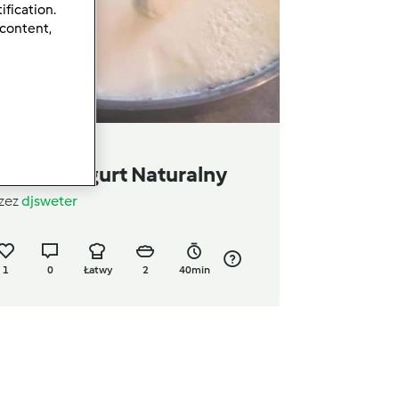
ification.
 content,
ariant Jogurt Naturalny
zez
djsweter
1
0
Łatwy
2
40min