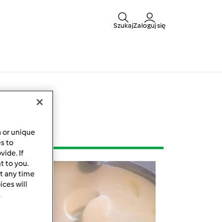
Szukaj
Zaloguj się
a or unique
es to
ide. If
t to you.
t any time
ces will
.