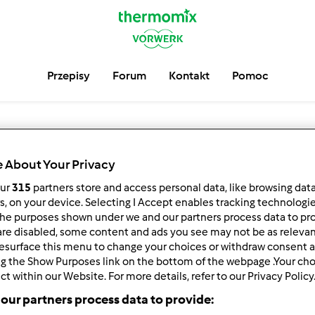
Przepisy
Forum
Kontakt
Pomoc
 About Your Privacy
our
315
partners store and access personal data, like browsing dat
rs, on your device. Selecting I Accept enables tracking technologi
he purposes shown under we and our partners process data to prov
are disabled, some content and ads you see may not be as relevan
esurface this menu to change your choices or withdraw consent a
ng the Show Purposes link on the bottom of the webpage .Your choi
ct within our Website. For more details, refer to our Privacy Policy
our partners process data to provide: