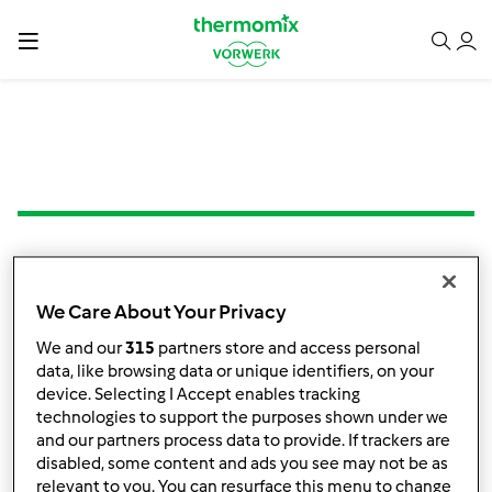
Tort makowy z masą
We Care About Your Privacy
kawową
We and our
315
partners store and access personal
przez
dorodoma
data, like browsing data or unique identifiers, on your
device. Selecting I Accept enables tracking
technologies to support the purposes shown under we
0
2
--
--
and our partners process data to provide. If trackers are
disabled, some content and ads you see may not be as
relevant to you. You can resurface this menu to change