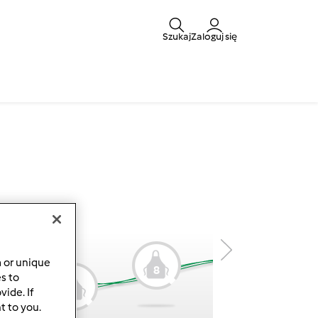
Szukaj
Zaloguj się
a or unique
8
9
es to
7
ide. If
t to you.