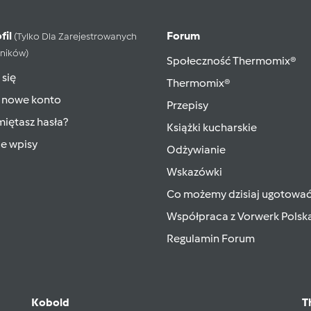
fil
Forum
(tylko Dla Zarejestrowanych
ników)
Społeczność Thermomix®
 się
Thermomix®
 nowe konto
Przepisy
iętasz hasła?
Książki kucharskie
ie wpisy
Odżywianie
Wskazówki
Co możemy dzisiaj ugotowa
Współpraca z Vorwerk Polsk
Regulamin Forum
Kobold
T