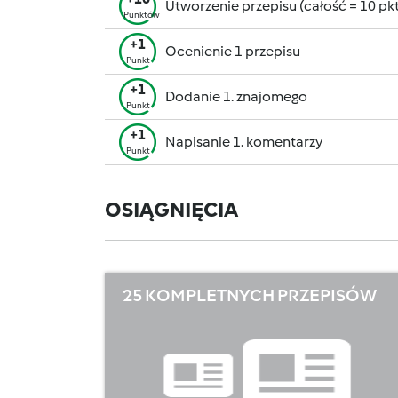
Utworzenie przepisu (całość = 10 pkt,
Punktów
+1
Ocenienie 1 przepisu
Punkt
+1
Dodanie 1. znajomego
Punkt
+1
Napisanie 1. komentarzy
Punkt
OSIĄGNIĘCIA
25 KOMPLETNYCH PRZEPISÓW