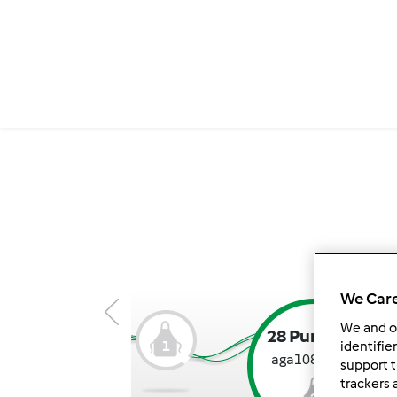
We Care
We and 
28 Punktów
1
identifie
aga108s rank:
support t
trackers 