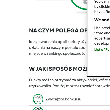
2
You can r
by clicki
have effe
We and 
Use preci
NA CZYM POLEGA OPCJA KA
Store and
advertis
Ideą stworzenia opcji kariery użytkownika w P
develop
działania na naszym portalu społecznościowy
List of P
miejsce w rankingu społecznościowym, który 
W JAKI SPOSÓB MOŻESZ OT
Punkty można otrzymać za aktywności, które s
użytkownika. Poniżej możesz również sprawdz
+50
Zwycięzca konkursu
Punktów
+10