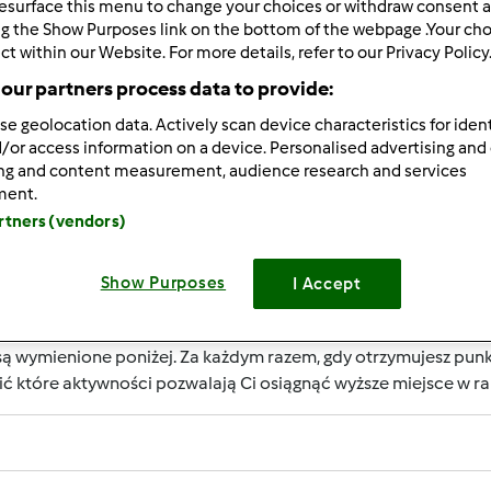
esurface this menu to change your choices or withdraw consent a
ng the Show Purposes link on the bottom of the webpage .Your choi
ct within our Website. For more details, refer to our Privacy Policy
our partners process data to provide:
se geolocation data. Actively scan device characteristics for ident
RIERY UŻYTKOWNIKA?
/or access information on a device. Personalised advertising and
ing and content measurement, audience research and services
rzepisowni jest uznanie jego aktywności, które wspierają rozwó
ment.
m są nagradzane przez punkty. Osiągnięcie określonej liczby
artners (vendors)
określany jest numerem wewnątrz fartucha obok nazwy użytko
Show Purposes
I Accept
RZYMAĆ PUNKTY ZA AKTYWNOŚĆ?
ą wymienione poniżej. Za każdym razem, gdy otrzymujesz punk
ić które aktywności pozwalają Ci osiągnąć wyższe miejsce w 