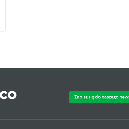
ąco
Zapisz się do naszego new