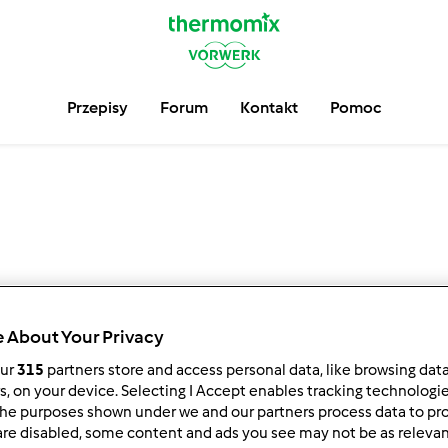
Przepisy
Forum
Kontakt
Pomoc
 About Your Privacy
our
315
partners store and access personal data, like browsing dat
4
3
6
rs, on your device. Selecting I Accept enables tracking technologi
5
he purposes shown under we and our partners process data to prov
are disabled, some content and ads you see may not be as relevan