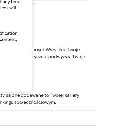
t any time
ces will
.
ification.
 content,
j naszej społeczności. Wszystkie Twoje
 punktów, automatycznie podwyższa Twoje
wnika.
ty, są one dodawane to Twojej kariery
rankingu społecznościowym.