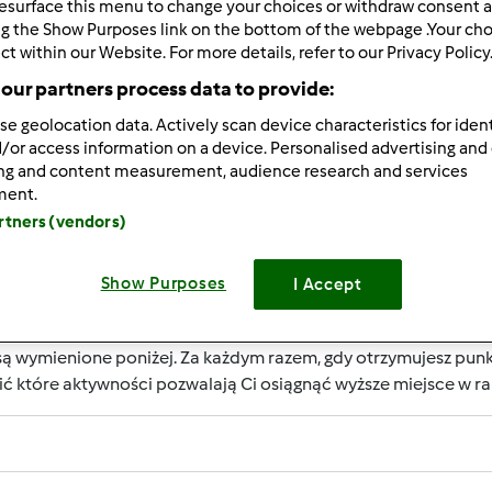
esurface this menu to change your choices or withdraw consent a
ng the Show Purposes link on the bottom of the webpage .Your choi
ct within our Website. For more details, refer to our Privacy Policy
our partners process data to provide:
se geolocation data. Actively scan device characteristics for ident
RIERY UŻYTKOWNIKA?
/or access information on a device. Personalised advertising and
ing and content measurement, audience research and services
rzepisowni jest uznanie jego aktywności, które wspierają rozwó
ment.
m są nagradzane przez punkty. Osiągnięcie określonej liczby
artners (vendors)
określany jest numerem wewnątrz fartucha obok nazwy użytko
Show Purposes
I Accept
RZYMAĆ PUNKTY ZA AKTYWNOŚĆ?
ą wymienione poniżej. Za każdym razem, gdy otrzymujesz punk
ić które aktywności pozwalają Ci osiągnąć wyższe miejsce w 