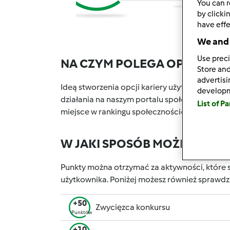
You can r
by clicki
have effe
We and 
Use preci
NA CZYM POLEGA OPCJA KA
Store and
advertis
Ideą stworzenia opcji kariery użytkownika w P
develop
działania na naszym portalu społecznościowy
List of P
miejsce w rankingu społecznościowym, który 
W JAKI SPOSÓB MOŻESZ OT
Punkty można otrzymać za aktywności, które s
użytkownika. Poniżej możesz również sprawdz
+50
Zwycięzca konkursu
Punktów
+10