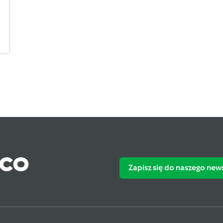
ąco
Zapisz się do naszego new