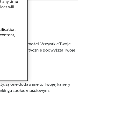
t any time
ces will
.
ification.
 content,
j naszej społeczności. Wszystkie Twoje
 punktów, automatycznie podwyższa Twoje
wnika.
ty, są one dodawane to Twojej kariery
rankingu społecznościowym.