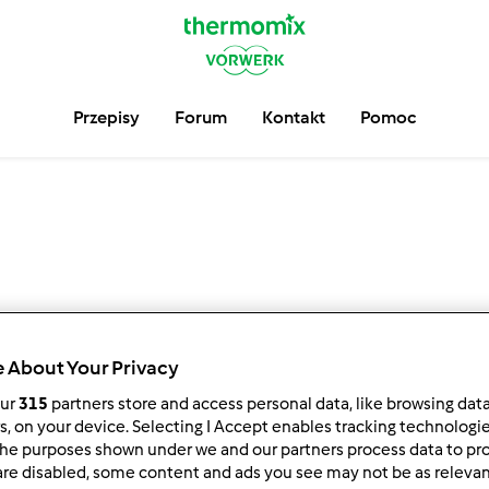
Przepisy
Forum
Kontakt
Pomoc
 About Your Privacy
our
315
partners store and access personal data, like browsing dat
4
3
6
rs, on your device. Selecting I Accept enables tracking technologi
5
he purposes shown under we and our partners process data to prov
are disabled, some content and ads you see may not be as relevan