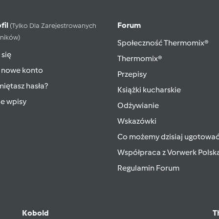
fil
Forum
(tylko Dla Zarejestrowanych
ników)
Społeczność Thermomix®
 się
Thermomix®
 nowe konto
Przepisy
iętasz hasła?
Książki kucharskie
ie wpisy
Odżywianie
Wskazówki
Co możemy dzisiaj ugotowa
Współpraca z Vorwerk Polsk
Regulamin Forum
Kobold
T