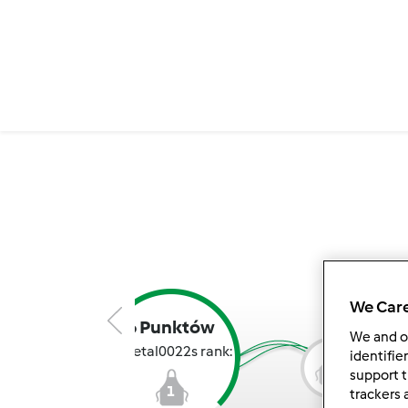
We Care
6 Punktów
We and 
sheetal0022s rank:
identifie
2
support t
1
trackers 