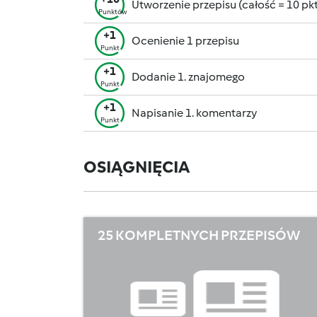
Utworzenie przepisu (całość = 10 pkt,
Punktów
+1
Ocenienie 1 przepisu
Punkt
+1
Dodanie 1. znajomego
Punkt
+1
Napisanie 1. komentarzy
Punkt
OSIĄGNIĘCIA
25 KOMPLETNYCH PRZEPISÓW