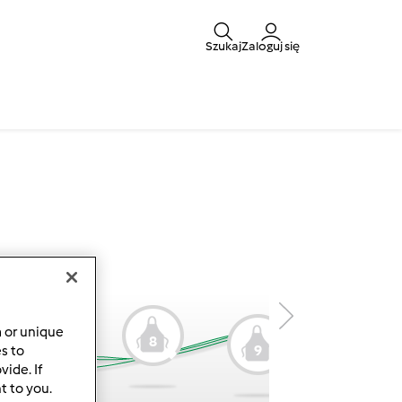
Szukaj
Zaloguj się
a or unique
8
9
es to
7
ide. If
t to you.