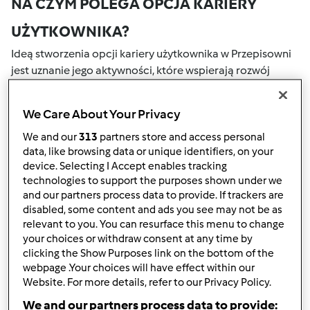
NA CZYM POLEGA OPCJA KARIERY
UŻYTKOWNIKA?
Ideą stworzenia opcji kariery użytkownika w Przepisowni
jest uznanie jego aktywności, które wspierają rozwój
naszej społeczności. Wszystkie Twoje działania na naszym
portalu społecznościowym są nagradzane przez punkty.
We Care About Your Privacy
Osiągnięcie określonej liczby punktów, automatycznie
podwyższa Twoje miejsce w rankingu społecznościowym,
We and our
313
partners store and access personal
data, like browsing data or unique identifiers, on your
który określany jest numerem wewnątrz fartucha obok
device. Selecting I Accept enables tracking
nazwy użytkownika.
technologies to support the purposes shown under we
and our partners process data to provide. If trackers are
W JAKI SPOSÓB MOŻESZ OTRZYMAĆ
disabled, some content and ads you see may not be as
relevant to you. You can resurface this menu to change
PUNKTY ZA AKTYWNOŚĆ?
your choices or withdraw consent at any time by
Punkty można otrzymać za aktywności, które są
clicking the Show Purposes link on the bottom of the
webpage .Your choices will have effect within our
wymienione poniżej. Za każdym razem, gdy otrzymujesz
Website. For more details, refer to our Privacy Policy.
punkty, są one dodawane to Twojej kariery użytkownika.
Poniżej możesz również sprawdzić które aktywności
We and our partners process data to provide: