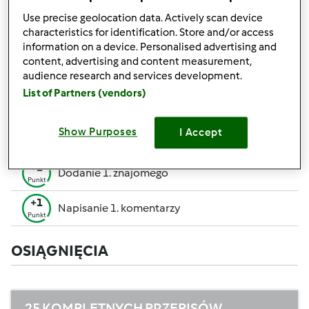
pozwalają Ci osiągnąć wyższe miejsce w rankingu
Use precise geolocation data. Actively scan device
społecznościowym.
characteristics for identification. Store and/or access
information on a device. Personalised advertising and
+50
content, advertising and content measurement,
Zwycięzca konkursu
Punktów
audience research and services development.
Utworzenie przepisu (całość = 10 pkt, część =
List of Partners (vendors)
+10
5 pkt)
Punktów
+1
Show Purposes
I Accept
Ocenienie 1 przepisu
Punkt
+1
Dodanie 1. znajomego
Punkt
+1
Napisanie 1. komentarzy
Punkt
OSIĄGNIĘCIA
25 KOMPLETNYCH PRZEPISÓW