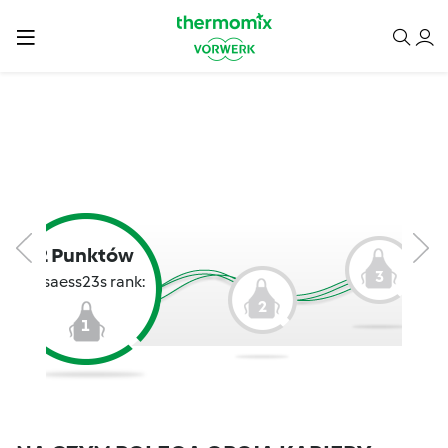
2 Punktów
3
sasaess23s rank:
2
1