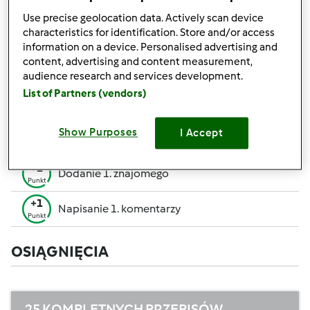
pozwalają Ci osiągnąć wyższe miejsce w rankingu
Use precise geolocation data. Actively scan device
społecznościowym.
characteristics for identification. Store and/or access
information on a device. Personalised advertising and
+50
content, advertising and content measurement,
Zwycięzca konkursu
Punktów
audience research and services development.
Utworzenie przepisu (całość = 10 pkt, część =
List of Partners (vendors)
+10
5 pkt)
Punktów
+1
Show Purposes
I Accept
Ocenienie 1 przepisu
Punkt
+1
Dodanie 1. znajomego
Punkt
+1
Napisanie 1. komentarzy
Punkt
OSIĄGNIĘCIA
25 KOMPLETNYCH PRZEPISÓW