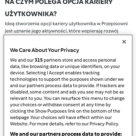
NA CZYM POLEGA OPCJA KARIERY
UŻYTKOWNIKA?
Ideą stworzenia opcji kariery użytkownika w Przepisowni
jest uznanie jego aktywności, które wspierają rozwój
naszej społeczności. Wszystkie Twoje działania na naszym
portalu społecznościowym są nagradzane przez punkty.
We Care About Your Privacy
Osiągnięcie określonej liczby punktów, automatycznie
podwyższa Twoje miejsce w rankingu społecznościowym,
We and our
315
partners store and access personal
data, like browsing data or unique identifiers, on your
który określany jest numerem wewnątrz fartucha obok
device. Selecting I Accept enables tracking
nazwy użytkownika.
technologies to support the purposes shown under we
and our partners process data to provide. If trackers are
W JAKI SPOSÓB MOŻESZ OTRZYMAĆ
disabled, some content and ads you see may not be as
relevant to you. You can resurface this menu to change
PUNKTY ZA AKTYWNOŚĆ?
your choices or withdraw consent at any time by
Punkty można otrzymać za aktywności, które są
clicking the Show Purposes link on the bottom of the
webpage .Your choices will have effect within our
wymienione poniżej. Za każdym razem, gdy otrzymujesz
Website. For more details, refer to our Privacy Policy.
punkty, są one dodawane to Twojej kariery użytkownika.
Poniżej możesz również sprawdzić które aktywności
We and our partners process data to provide: