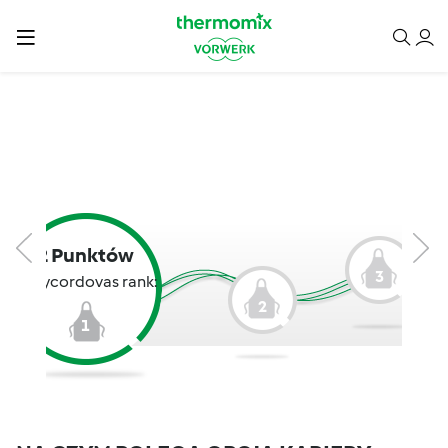
2 Punktów
3
terrycordovas rank:
2
1