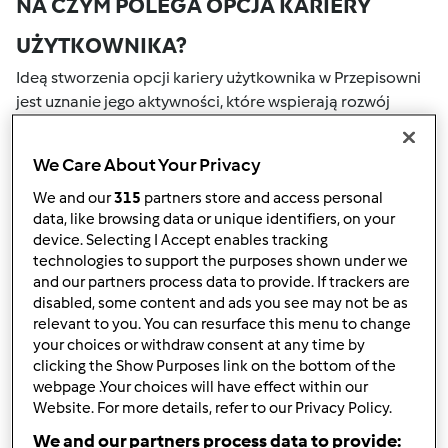
NA CZYM POLEGA OPCJA KARIERY
UŻYTKOWNIKA?
Ideą stworzenia opcji kariery użytkownika w Przepisowni
jest uznanie jego aktywności, które wspierają rozwój
naszej społeczności. Wszystkie Twoje działania na naszym
portalu społecznościowym są nagradzane przez punkty.
We Care About Your Privacy
Osiągnięcie określonej liczby punktów, automatycznie
podwyższa Twoje miejsce w rankingu społecznościowym,
We and our
315
partners store and access personal
data, like browsing data or unique identifiers, on your
który określany jest numerem wewnątrz fartucha obok
device. Selecting I Accept enables tracking
nazwy użytkownika.
technologies to support the purposes shown under we
and our partners process data to provide. If trackers are
W JAKI SPOSÓB MOŻESZ OTRZYMAĆ
disabled, some content and ads you see may not be as
relevant to you. You can resurface this menu to change
PUNKTY ZA AKTYWNOŚĆ?
your choices or withdraw consent at any time by
Punkty można otrzymać za aktywności, które są
clicking the Show Purposes link on the bottom of the
webpage .Your choices will have effect within our
wymienione poniżej. Za każdym razem, gdy otrzymujesz
Website. For more details, refer to our Privacy Policy.
punkty, są one dodawane to Twojej kariery użytkownika.
Poniżej możesz również sprawdzić które aktywności
We and our partners process data to provide: