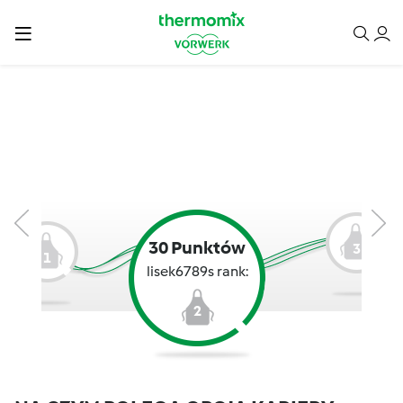
30 Punktów
3
1
lisek6789s rank:
2