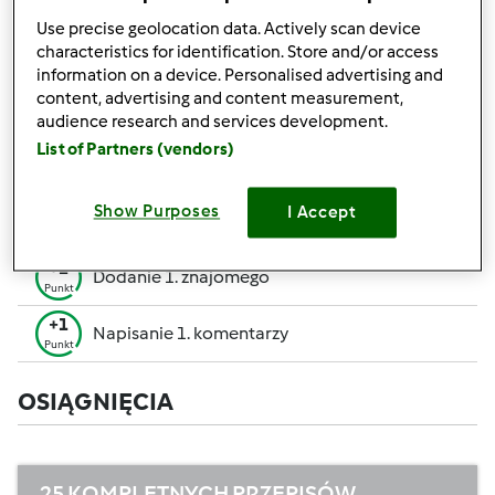
pozwalają Ci osiągnąć wyższe miejsce w rankingu
Use precise geolocation data. Actively scan device
społecznościowym.
characteristics for identification. Store and/or access
information on a device. Personalised advertising and
+50
content, advertising and content measurement,
Zwycięzca konkursu
Punktów
audience research and services development.
Utworzenie przepisu (całość = 10 pkt, część =
List of Partners (vendors)
+10
5 pkt)
Punktów
+1
Show Purposes
I Accept
Ocenienie 1 przepisu
Punkt
+1
Dodanie 1. znajomego
Punkt
+1
Napisanie 1. komentarzy
Punkt
OSIĄGNIĘCIA
25 KOMPLETNYCH PRZEPISÓW