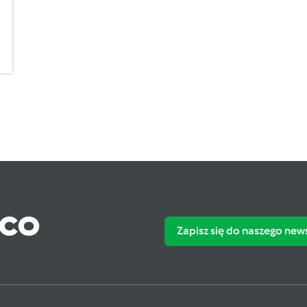
ąco
Zapisz się do naszego new