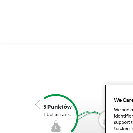
We Care
15 Punktów
We and 
Lilibellas rank:
identifie
2
support t
1
trackers 