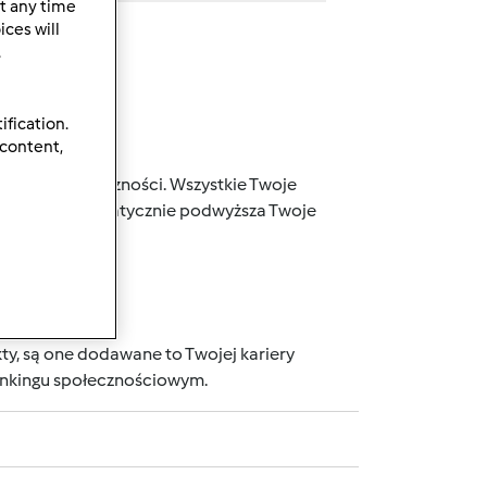
t any time
ces will
.
ification.
 content,
j naszej społeczności. Wszystkie Twoje
 punktów, automatycznie podwyższa Twoje
wnika.
ty, są one dodawane to Twojej kariery
rankingu społecznościowym.