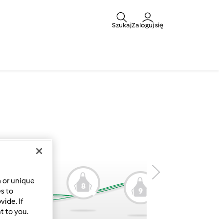
Szukaj
Zaloguj się
a or unique
8
9
es to
7
ide. If
t to you.