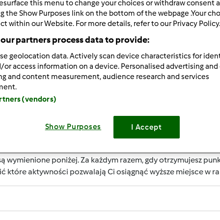
esurface this menu to change your choices or withdraw consent a
ng the Show Purposes link on the bottom of the webpage .Your choi
ct within our Website. For more details, refer to our Privacy Policy
our partners process data to provide:
se geolocation data. Actively scan device characteristics for ident
RIERY UŻYTKOWNIKA?
/or access information on a device. Personalised advertising and
ing and content measurement, audience research and services
rzepisowni jest uznanie jego aktywności, które wspierają rozwó
ment.
m są nagradzane przez punkty. Osiągnięcie określonej liczby
artners (vendors)
określany jest numerem wewnątrz fartucha obok nazwy użytko
Show Purposes
I Accept
RZYMAĆ PUNKTY ZA AKTYWNOŚĆ?
ą wymienione poniżej. Za każdym razem, gdy otrzymujesz punk
ić które aktywności pozwalają Ci osiągnąć wyższe miejsce w 