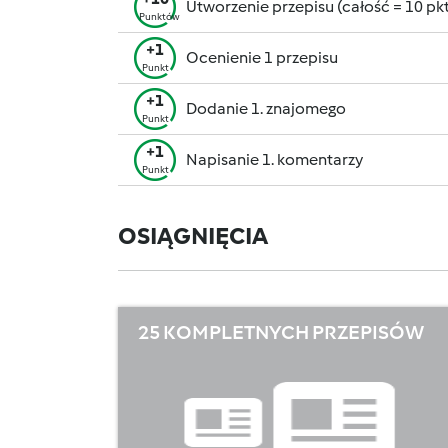
Utworzenie przepisu (całość = 10 pkt,
Punktów
+1
Ocenienie 1 przepisu
Punkt
+1
Dodanie 1. znajomego
Punkt
+1
Napisanie 1. komentarzy
Punkt
OSIĄGNIĘCIA
25 KOMPLETNYCH PRZEPISÓW