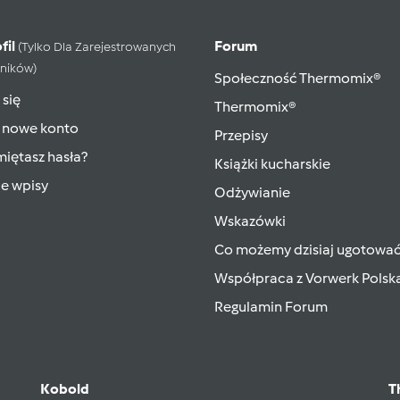
fil
Forum
(tylko Dla Zarejestrowanych
ników)
Społeczność Thermomix®
 się
Thermomix®
 nowe konto
Przepisy
iętasz hasła?
Książki kucharskie
ie wpisy
Odżywianie
Wskazówki
Co możemy dzisiaj ugotowa
Współpraca z Vorwerk Polsk
Regulamin Forum
Kobold
T