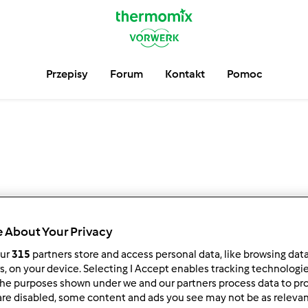
Przepisy
Forum
Kontakt
Pomoc
 About Your Privacy
our
315
partners store and access personal data, like browsing dat
4
3
6
rs, on your device. Selecting I Accept enables tracking technologi
5
he purposes shown under we and our partners process data to prov
are disabled, some content and ads you see may not be as relevan