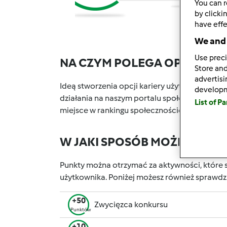
You can r
by clicki
have effe
We and 
Use preci
NA CZYM POLEGA OPCJA KA
Store and
advertis
Ideą stworzenia opcji kariery użytkownika w P
develop
działania na naszym portalu społecznościowy
List of P
miejsce w rankingu społecznościowym, który 
W JAKI SPOSÓB MOŻESZ OT
Punkty można otrzymać za aktywności, które s
użytkownika. Poniżej możesz również sprawdz
+50
Zwycięzca konkursu
Punktów
+10