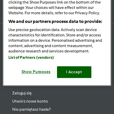
clicking the Show Purposes link on the bottom of the
Zapisz się do naszego newslettera
webpage .Your choices will have effect within our
Website. For more details, refer to our Privacy Policy.
We and our partners process data to provide:
Use precise geolocation data. Actively scan device
characteristics for identification. Store and/or access
information on a device. Personalised advertising and
Przepisy
content, advertising and content measurement,
audience research and services development.
Wyszukaj przepisy
List of Partners (vendors)
Kategorie
Najnowsze przepisy
Show Purposes
I Accept
Mój Profil
(tylko Dla Zarejestrowanych Użytkowników)
Zaloguj się
Utwórz nowe konto
Nie pamiętasz hasła?