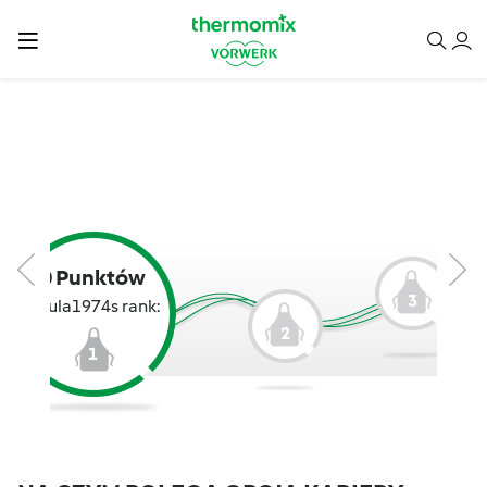
0 Punktów
3
Anula1974s rank:
2
1