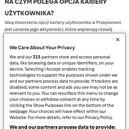
NA CZYM POLEGA OPCJA KARIERY
UŻYTKOWNIKA?
Ideą stworzenia opcji kariery użytkownika w Przepisowni
jest uznanie jego aktywności, które wspierają rozwój
naszej społeczności. Wszystkie Twoje działania na naszym
portalu społecznościowym są nagradzane przez punkty.
We Care About Your Privacy
Osiągnięcie określonej liczby punktów, automatycznie
podwyższa Twoje miejsce w rankingu społecznościowym,
We and our
315
partners store and access personal
data, like browsing data or unique identifiers, on your
który określany jest numerem wewnątrz fartucha obok
device. Selecting I Accept enables tracking
nazwy użytkownika.
technologies to support the purposes shown under we
and our partners process data to provide. If trackers are
W JAKI SPOSÓB MOŻESZ OTRZYMAĆ
disabled, some content and ads you see may not be as
relevant to you. You can resurface this menu to change
PUNKTY ZA AKTYWNOŚĆ?
your choices or withdraw consent at any time by
Punkty można otrzymać za aktywności, które są
clicking the Show Purposes link on the bottom of the
webpage .Your choices will have effect within our
wymienione poniżej. Za każdym razem, gdy otrzymujesz
Website. For more details, refer to our Privacy Policy.
punkty, są one dodawane to Twojej kariery użytkownika.
Poniżej możesz również sprawdzić które aktywności
We and our partners process data to provide: