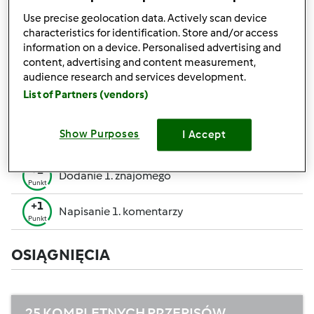
pozwalają Ci osiągnąć wyższe miejsce w rankingu
Use precise geolocation data. Actively scan device
społecznościowym.
characteristics for identification. Store and/or access
information on a device. Personalised advertising and
+50
content, advertising and content measurement,
Zwycięzca konkursu
Punktów
audience research and services development.
Utworzenie przepisu (całość = 10 pkt, część =
List of Partners (vendors)
+10
5 pkt)
Punktów
+1
Show Purposes
I Accept
Ocenienie 1 przepisu
Punkt
+1
Dodanie 1. znajomego
Punkt
+1
Napisanie 1. komentarzy
Punkt
OSIĄGNIĘCIA
25 KOMPLETNYCH PRZEPISÓW