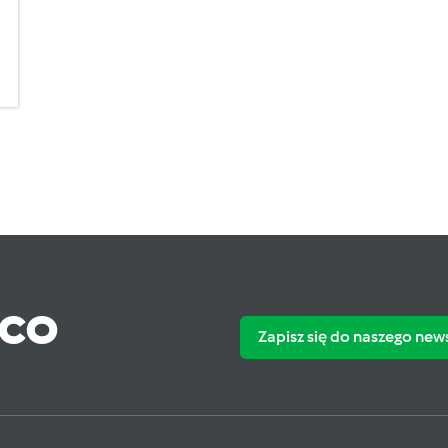
ąco
Zapisz się do naszego new