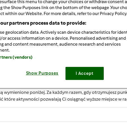
7
esurface this menu to change your choices or withdraw consent a
ng the Show Purposes link on the bottom of the webpage .Your choi
ct within our Website. For more details, refer to our Privacy Policy
our partners process data to provide:
se geolocation data. Actively scan device characteristics for ident
RIERY UŻYTKOWNIKA?
/or access information on a device. Personalised advertising and
ing and content measurement, audience research and services
rzepisowni jest uznanie jego aktywności, które wspierają rozwó
ment.
m są nagradzane przez punkty. Osiągnięcie określonej liczby
artners (vendors)
określany jest numerem wewnątrz fartucha obok nazwy użytko
Show Purposes
I Accept
RZYMAĆ PUNKTY ZA AKTYWNOŚĆ?
ą wymienione poniżej. Za każdym razem, gdy otrzymujesz punk
ić które aktywności pozwalają Ci osiągnąć wyższe miejsce w 