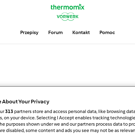
Przepisy
Forum
Kontakt
Pomoc
 About Your Privacy
our
313
partners store and access personal data, like browsing dat
947 Punktów
6
rs, on your device. Selecting I Accept enables tracking technologi
Monia i Henius rank:
5
he purposes shown under we and our partners process data to prov
are disabled, some content and ads you see may not be as relevan