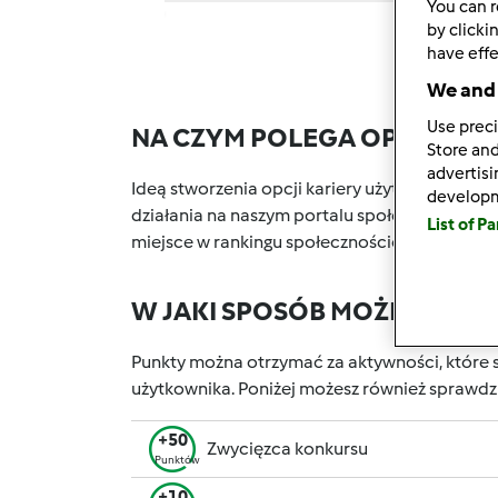
You can r
by clicki
have effe
We and 
Use preci
NA CZYM POLEGA OPCJA KA
Store and
advertis
Ideą stworzenia opcji kariery użytkownika w P
develop
działania na naszym portalu społecznościowy
List of P
miejsce w rankingu społecznościowym, który 
W JAKI SPOSÓB MOŻESZ OT
Punkty można otrzymać za aktywności, które s
użytkownika. Poniżej możesz również sprawdz
+50
Zwycięzca konkursu
Punktów
+10