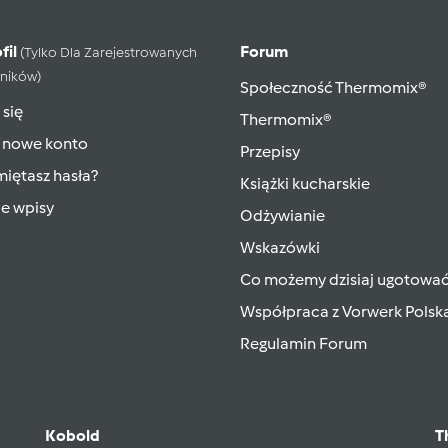
fil
Forum
(tylko Dla Zarejestrowanych
ników)
Społeczność Thermomix®
 się
Thermomix®
 nowe konto
Przepisy
iętasz hasła?
Książki kucharskie
ie wpisy
Odżywianie
Wskazówki
Co możemy dzisiaj ugotowa
Współpraca z Vorwerk Polsk
Regulamin Forum
Kobold
T