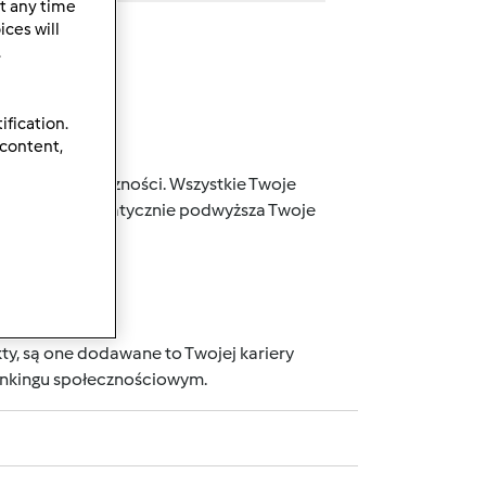
t any time
ces will
.
ification.
 content,
j naszej społeczności. Wszystkie Twoje
 punktów, automatycznie podwyższa Twoje
wnika.
ty, są one dodawane to Twojej kariery
rankingu społecznościowym.