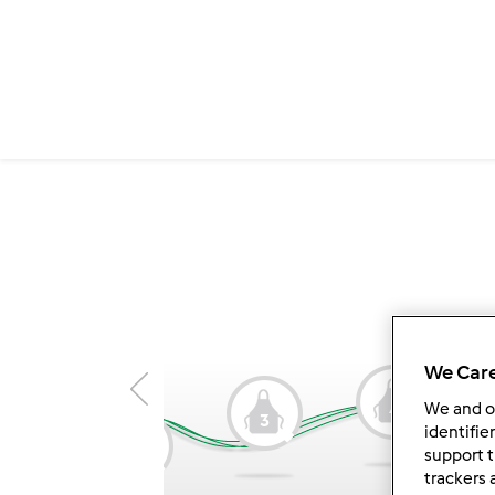
We Care
We and 
4
3
1
identifie
2
support t
trackers 