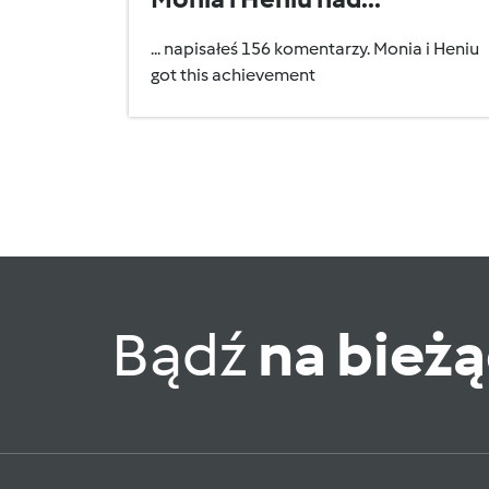
... napisałeś 156 komentarzy. Monia i Heniu
got this achievement
Bądź
na bież