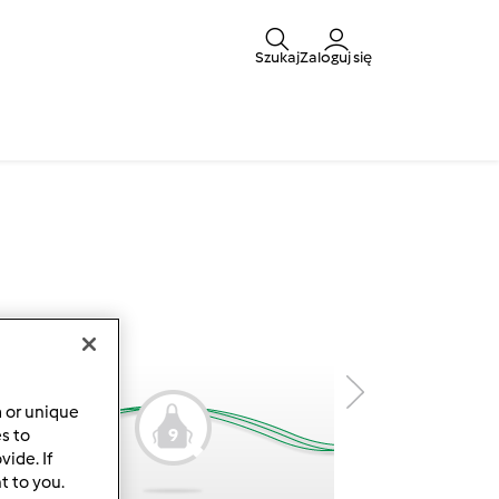
Szukaj
Zaloguj się
a or unique
8
9
es to
ide. If
t to you.