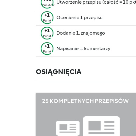
Utworzenie przepisu (całość = 10 pkt,
Punktów
+1
Ocenienie 1 przepisu
Punkt
+1
Dodanie 1. znajomego
Punkt
+1
Napisanie 1. komentarzy
Punkt
OSIĄGNIĘCIA
25 KOMPLETNYCH PRZEPISÓW