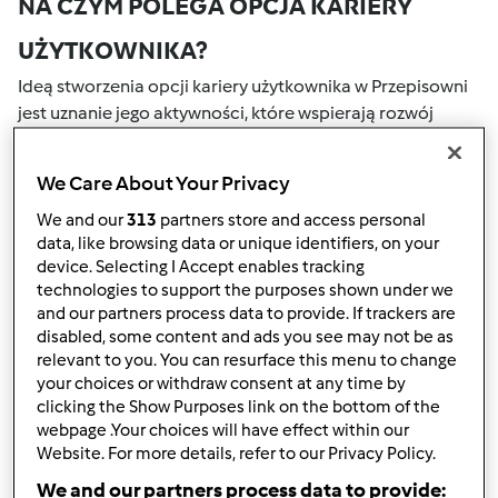
NA CZYM POLEGA OPCJA KARIERY
UŻYTKOWNIKA?
Ideą stworzenia opcji kariery użytkownika w Przepisowni
jest uznanie jego aktywności, które wspierają rozwój
naszej społeczności. Wszystkie Twoje działania na naszym
portalu społecznościowym są nagradzane przez punkty.
We Care About Your Privacy
Osiągnięcie określonej liczby punktów, automatycznie
podwyższa Twoje miejsce w rankingu społecznościowym,
We and our
313
partners store and access personal
data, like browsing data or unique identifiers, on your
który określany jest numerem wewnątrz fartucha obok
device. Selecting I Accept enables tracking
nazwy użytkownika.
technologies to support the purposes shown under we
and our partners process data to provide. If trackers are
W JAKI SPOSÓB MOŻESZ OTRZYMAĆ
disabled, some content and ads you see may not be as
relevant to you. You can resurface this menu to change
PUNKTY ZA AKTYWNOŚĆ?
your choices or withdraw consent at any time by
Punkty można otrzymać za aktywności, które są
clicking the Show Purposes link on the bottom of the
webpage .Your choices will have effect within our
wymienione poniżej. Za każdym razem, gdy otrzymujesz
Website. For more details, refer to our Privacy Policy.
punkty, są one dodawane to Twojej kariery użytkownika.
Poniżej możesz również sprawdzić które aktywności
We and our partners process data to provide: