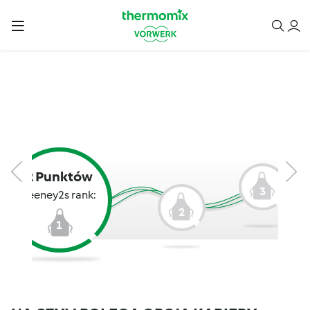
2 Punktów
3
feeney2s rank:
2
1