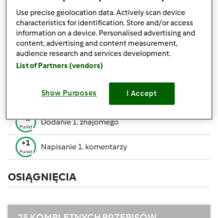
pozwalają Ci osiągnąć wyższe miejsce w rankingu
Use precise geolocation data. Actively scan device
społecznościowym.
characteristics for identification. Store and/or access
information on a device. Personalised advertising and
+50
content, advertising and content measurement,
Zwycięzca konkursu
Punktów
audience research and services development.
Utworzenie przepisu (całość = 10 pkt, część =
List of Partners (vendors)
+10
5 pkt)
Punktów
+1
Show Purposes
I Accept
Ocenienie 1 przepisu
Punkt
+1
Dodanie 1. znajomego
Punkt
+1
Napisanie 1. komentarzy
Punkt
OSIĄGNIĘCIA
25 KOMPLETNYCH PRZEPISÓW