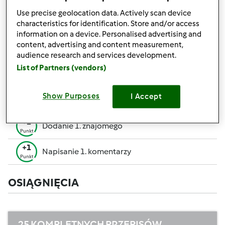
pozwalają Ci osiągnąć wyższe miejsce w rankingu
Use precise geolocation data. Actively scan device
społecznościowym.
characteristics for identification. Store and/or access
information on a device. Personalised advertising and
+50
content, advertising and content measurement,
Zwycięzca konkursu
Punktów
audience research and services development.
Utworzenie przepisu (całość = 10 pkt, część =
List of Partners (vendors)
+10
5 pkt)
Punktów
+1
Show Purposes
I Accept
Ocenienie 1 przepisu
Punkt
+1
Dodanie 1. znajomego
Punkt
+1
Napisanie 1. komentarzy
Punkt
OSIĄGNIĘCIA
25 KOMPLETNYCH PRZEPISÓW