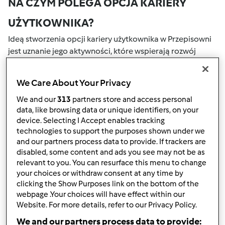
NA CZYM POLEGA OPCJA KARIERY
UŻYTKOWNIKA?
Ideą stworzenia opcji kariery użytkownika w Przepisowni
jest uznanie jego aktywności, które wspierają rozwój
naszej społeczności. Wszystkie Twoje działania na naszym
portalu społecznościowym są nagradzane przez punkty.
We Care About Your Privacy
Osiągnięcie określonej liczby punktów, automatycznie
podwyższa Twoje miejsce w rankingu społecznościowym,
We and our
313
partners store and access personal
data, like browsing data or unique identifiers, on your
który określany jest numerem wewnątrz fartucha obok
device. Selecting I Accept enables tracking
nazwy użytkownika.
technologies to support the purposes shown under we
and our partners process data to provide. If trackers are
W JAKI SPOSÓB MOŻESZ OTRZYMAĆ
disabled, some content and ads you see may not be as
relevant to you. You can resurface this menu to change
PUNKTY ZA AKTYWNOŚĆ?
your choices or withdraw consent at any time by
Punkty można otrzymać za aktywności, które są
clicking the Show Purposes link on the bottom of the
webpage .Your choices will have effect within our
wymienione poniżej. Za każdym razem, gdy otrzymujesz
Website. For more details, refer to our Privacy Policy.
punkty, są one dodawane to Twojej kariery użytkownika.
Poniżej możesz również sprawdzić które aktywności
We and our partners process data to provide: