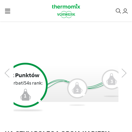
2 Punktów
3
harbati54s rank:
2
1