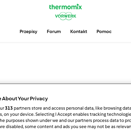
Przepisy
Forum
Kontakt
Pomoc
 About Your Privacy
our
313
partners store and access personal data, like browsing dat
4
3
6
rs, on your device. Selecting I Accept enables tracking technologi
5
he purposes shown under we and our partners process data to prov
are disabled, some content and ads you see may not be as relevan