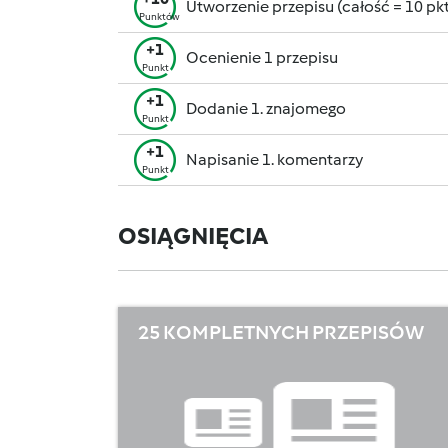
Utworzenie przepisu (całość = 10 pkt,
Punktów
+1
Ocenienie 1 przepisu
Punkt
+1
Dodanie 1. znajomego
Punkt
+1
Napisanie 1. komentarzy
Punkt
OSIĄGNIĘCIA
25 KOMPLETNYCH PRZEPISÓW