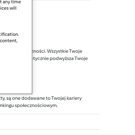
t any time
ces will
.
ification.
 content,
j naszej społeczności. Wszystkie Twoje
 punktów, automatycznie podwyższa Twoje
wnika.
ty, są one dodawane to Twojej kariery
rankingu społecznościowym.