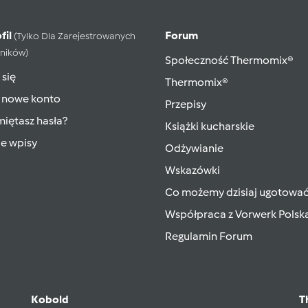
fil
Forum
(tylko Dla Zarejestrowanych
ników)
Społeczność Thermomix®
 się
Thermomix®
 nowe konto
Przepisy
iętasz hasła?
Książki kucharskie
ie wpisy
Odżywianie
Wskazówki
Co możemy dzisiaj ugotowa
Współpraca z Vorwerk Polsk
Regulamin Forum
Kobold
T