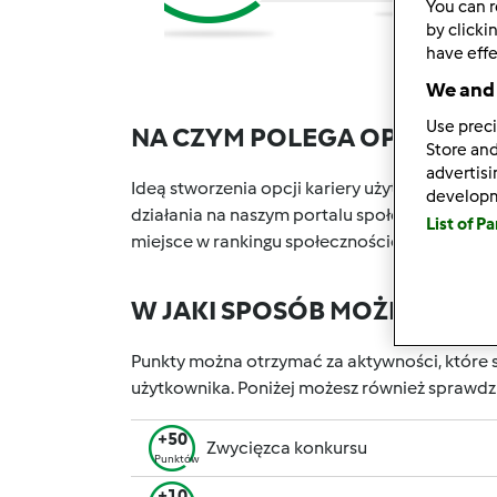
You can r
by clicki
have effe
We and 
Use preci
NA CZYM POLEGA OPCJA KA
Store and
advertis
Ideą stworzenia opcji kariery użytkownika w P
develop
działania na naszym portalu społecznościowy
List of P
miejsce w rankingu społecznościowym, który 
W JAKI SPOSÓB MOŻESZ OT
Punkty można otrzymać za aktywności, które s
użytkownika. Poniżej możesz również sprawdz
+50
Zwycięzca konkursu
Punktów
+10