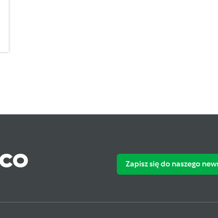
ąco
Zapisz się do naszego new