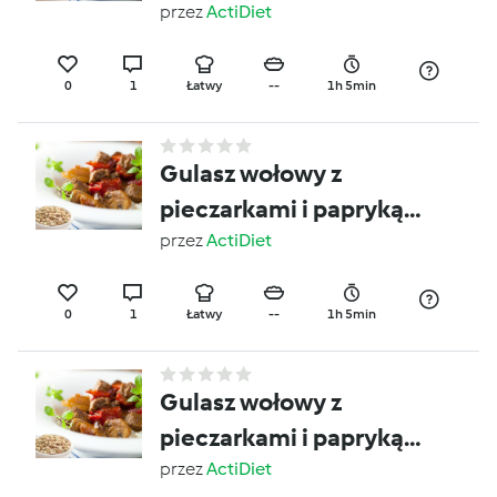
(1600)
przez
ActiDiet
0
1
Łatwy
--
1h 5min
Gulasz wołowy z
pieczarkami i papryką
(2)
przez
ActiDiet
0
1
Łatwy
--
1h 5min
Gulasz wołowy z
pieczarkami i papryką
(5)
przez
ActiDiet