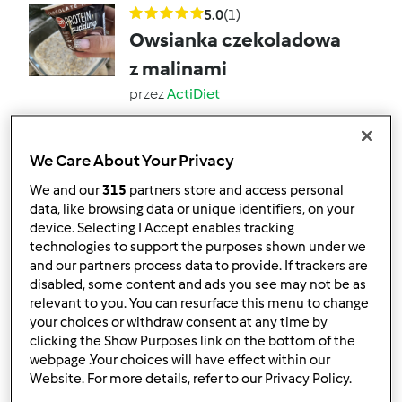
5.0
(1)
Owsianka czekoladowa
z malinami
przez
ActiDiet
1
1
Łatwy
1
15min
We Care About Your Privacy
We and our
315
partners store and access personal
5.0
(1)
data, like browsing data or unique identifiers, on your
device. Selecting I Accept enables tracking
Szakszuka
technologies to support the purposes shown under we
przez
ActiDiet
and our partners process data to provide. If trackers are
disabled, some content and ads you see may not be as
relevant to you. You can resurface this menu to change
0
1
Łatwy
1
15min
your choices or withdraw consent at any time by
clicking the Show Purposes link on the bottom of the
webpage .Your choices will have effect within our
Website. For more details, refer to our Privacy Policy.
Pierniczkowe pancakes