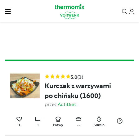
5.0
(1)
Kurczak z warzywami
po chińsku (1600)
przez
ActiDiet
1
1
Łatwy
--
30min