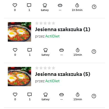
0
1
Łatwy
--
1h 5min
Jesienna szakszuka (1)
przez
ActiDiet
0
1
Łatwy
--
15min
Jesienna szakszuka (5)
przez
ActiDiet
0
1
Łatwy
--
15min