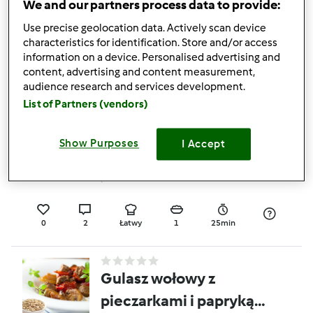
We and our partners process data to provide:
z jabłkiem (4)
Use precise geolocation data. Actively scan device
przez
ActiDiet
characteristics for identification. Store and/or access
information on a device. Personalised advertising and
content, advertising and content measurement,
0
2
Łatwy
1
25min
audience research and services development.
List of Partners (vendors)
Puszyste pancakes z
Show Purposes
I Accept
malinami (5)
przez
ActiDiet
0
2
Łatwy
1
25min
Gulasz wołowy z
pieczarkami i papryką