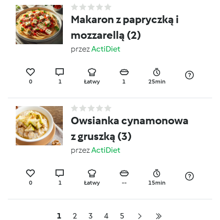
Makaron z papryczką i
mozzarellą (2)
przez
ActiDiet
0
1
Łatwy
1
25min
Owsianka cynamonowa
z gruszką (3)
przez
ActiDiet
0
1
Łatwy
--
15min
1
2
3
4
5