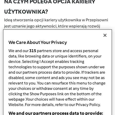
NA CZYM POLEGA OPCJA KARIERY
UŻYTKOWNIKA?
Ideą stworzenia opcji kariery użytkownika w Przepisowni
jest uznanie jego aktywności, które wspierają rozwój
naszej społeczności. Wszystkie Twoje działania na naszym
portalu społecznościowym są nagradzane przez punkty.
We Care About Your Privacy
Osiągnięcie określonej liczby punktów, automatycznie
podwyższa Twoje miejsce w rankingu społecznościowym,
We and our
315
partners store and access personal
data, like browsing data or unique identifiers, on your
który określany jest numerem wewnątrz fartucha obok
device. Selecting I Accept enables tracking
nazwy użytkownika.
technologies to support the purposes shown under we
and our partners process data to provide. If trackers are
W JAKI SPOSÓB MOŻESZ OTRZYMAĆ
disabled, some content and ads you see may not be as
relevant to you. You can resurface this menu to change
PUNKTY ZA AKTYWNOŚĆ?
your choices or withdraw consent at any time by
Punkty można otrzymać za aktywności, które są
clicking the Show Purposes link on the bottom of the
webpage .Your choices will have effect within our
wymienione poniżej. Za każdym razem, gdy otrzymujesz
Website. For more details, refer to our Privacy Policy.
punkty, są one dodawane to Twojej kariery użytkownika.
Poniżej możesz również sprawdzić które aktywności
We and our partners process data to provide: