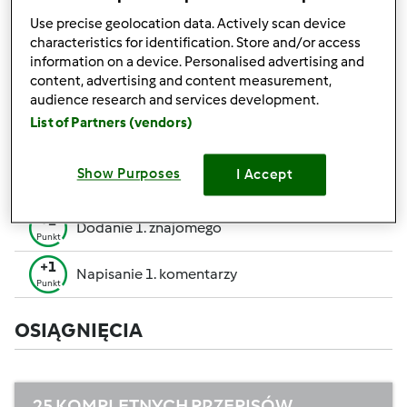
pozwalają Ci osiągnąć wyższe miejsce w rankingu
Use precise geolocation data. Actively scan device
społecznościowym.
characteristics for identification. Store and/or access
information on a device. Personalised advertising and
+50
content, advertising and content measurement,
Zwycięzca konkursu
Punktów
audience research and services development.
Utworzenie przepisu (całość = 10 pkt, część =
List of Partners (vendors)
+10
5 pkt)
Punktów
+1
Show Purposes
I Accept
Ocenienie 1 przepisu
Punkt
+1
Dodanie 1. znajomego
Punkt
+1
Napisanie 1. komentarzy
Punkt
OSIĄGNIĘCIA
25 KOMPLETNYCH PRZEPISÓW