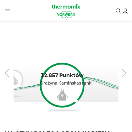
12.857 Punktów
8
Grażyna Kamińskas rank:
9