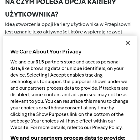
NA CZYM POLEGA OPCJA KARIERY
UŻYTKOWNIKA?
Ideą stworzenia opcji kariery użytkownika w Przepisowni
jest uznanie jego aktywności, które wspierają rozwój
naszej społeczności. Wszystkie Twoje działania na naszym
portalu społecznościowym są nagradzane przez punkty.
We Care About Your Privacy
Osiągnięcie określonej liczby punktów, automatycznie
podwyższa Twoje miejsce w rankingu społecznościowym,
We and our
315
partners store and access personal
data, like browsing data or unique identifiers, on your
który określany jest numerem wewnątrz fartucha obok
device. Selecting I Accept enables tracking
nazwy użytkownika.
technologies to support the purposes shown under we
and our partners process data to provide. If trackers are
W JAKI SPOSÓB MOŻESZ OTRZYMAĆ
disabled, some content and ads you see may not be as
relevant to you. You can resurface this menu to change
PUNKTY ZA AKTYWNOŚĆ?
your choices or withdraw consent at any time by
Punkty można otrzymać za aktywności, które są
clicking the Show Purposes link on the bottom of the
webpage .Your choices will have effect within our
wymienione poniżej. Za każdym razem, gdy otrzymujesz
Website. For more details, refer to our Privacy Policy.
punkty, są one dodawane to Twojej kariery użytkownika.
Poniżej możesz również sprawdzić które aktywności
We and our partners process data to provide: