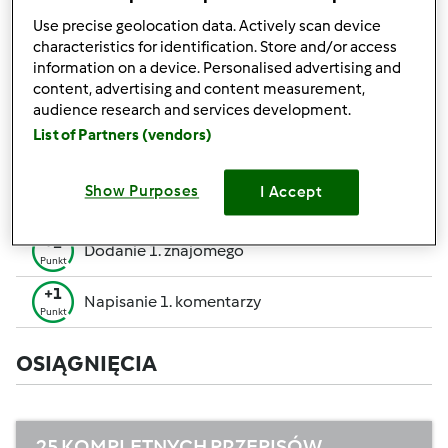
pozwalają Ci osiągnąć wyższe miejsce w rankingu
Use precise geolocation data. Actively scan device
społecznościowym.
characteristics for identification. Store and/or access
information on a device. Personalised advertising and
+50
content, advertising and content measurement,
Zwycięzca konkursu
Punktów
audience research and services development.
Utworzenie przepisu (całość = 10 pkt, część =
List of Partners (vendors)
+10
5 pkt)
Punktów
+1
Show Purposes
I Accept
Ocenienie 1 przepisu
Punkt
+1
Dodanie 1. znajomego
Punkt
+1
Napisanie 1. komentarzy
Punkt
OSIĄGNIĘCIA
25 KOMPLETNYCH PRZEPISÓW