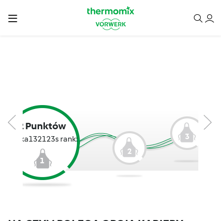
2 Punktów
3
zabka132123s rank:
2
1