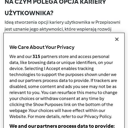
NA CZYM POLEGA OPCJA KARIERY
UŻYTKOWNIKA?
Ideą stworzenia opcji kariery użytkownika w Przepisowni
jest uznanie jego aktywności, które wspierają rozwój
naszej społeczności. Wszystkie Twoje działania na naszym
portalu społecznościowym są nagradzane przez punkty.
We Care About Your Privacy
Osiągnięcie określonej liczby punktów, automatycznie
podwyższa Twoje miejsce w rankingu społecznościowym,
We and our
315
partners store and access personal
data, like browsing data or unique identifiers, on your
który określany jest numerem wewnątrz fartucha obok
device. Selecting I Accept enables tracking
nazwy użytkownika.
technologies to support the purposes shown under we
and our partners process data to provide. If trackers are
W JAKI SPOSÓB MOŻESZ OTRZYMAĆ
disabled, some content and ads you see may not be as
relevant to you. You can resurface this menu to change
PUNKTY ZA AKTYWNOŚĆ?
your choices or withdraw consent at any time by
Punkty można otrzymać za aktywności, które są
clicking the Show Purposes link on the bottom of the
webpage .Your choices will have effect within our
wymienione poniżej. Za każdym razem, gdy otrzymujesz
Website. For more details, refer to our Privacy Policy.
punkty, są one dodawane to Twojej kariery użytkownika.
Poniżej możesz również sprawdzić które aktywności
We and our partners process data to provide: