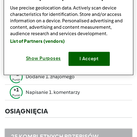
pozwalają Ci osiągnąć wyższe miejsce w rankingu
Use precise geolocation data. Actively scan device
społecznościowym.
characteristics for identification. Store and/or access
information on a device. Personalised advertising and
+50
content, advertising and content measurement,
Zwycięzca konkursu
Punktów
audience research and services development.
Utworzenie przepisu (całość = 10 pkt, część =
List of Partners (vendors)
+10
5 pkt)
Punktów
+1
Show Purposes
I Accept
Ocenienie 1 przepisu
Punkt
+1
Dodanie 1. znajomego
Punkt
+1
Napisanie 1. komentarzy
Punkt
OSIĄGNIĘCIA
25 KOMPLETNYCH PRZEPISÓW