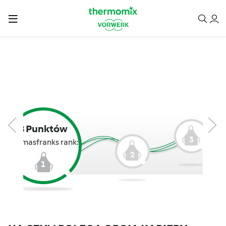
8 Punktów
3
thomasfranks rank:
2
1