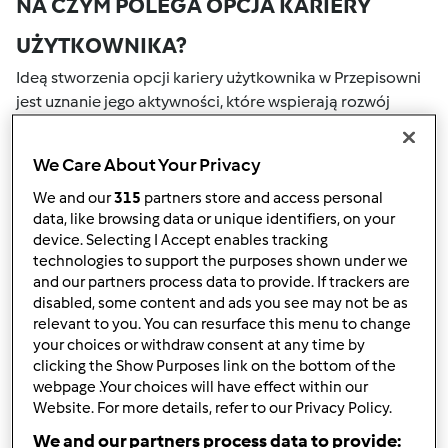
NA CZYM POLEGA OPCJA KARIERY
UŻYTKOWNIKA?
Ideą stworzenia opcji kariery użytkownika w Przepisowni
jest uznanie jego aktywności, które wspierają rozwój
naszej społeczności. Wszystkie Twoje działania na naszym
portalu społecznościowym są nagradzane przez punkty.
We Care About Your Privacy
Osiągnięcie określonej liczby punktów, automatycznie
podwyższa Twoje miejsce w rankingu społecznościowym,
We and our
315
partners store and access personal
data, like browsing data or unique identifiers, on your
który określany jest numerem wewnątrz fartucha obok
device. Selecting I Accept enables tracking
nazwy użytkownika.
technologies to support the purposes shown under we
and our partners process data to provide. If trackers are
W JAKI SPOSÓB MOŻESZ OTRZYMAĆ
disabled, some content and ads you see may not be as
relevant to you. You can resurface this menu to change
PUNKTY ZA AKTYWNOŚĆ?
your choices or withdraw consent at any time by
Punkty można otrzymać za aktywności, które są
clicking the Show Purposes link on the bottom of the
webpage .Your choices will have effect within our
wymienione poniżej. Za każdym razem, gdy otrzymujesz
Website. For more details, refer to our Privacy Policy.
punkty, są one dodawane to Twojej kariery użytkownika.
Poniżej możesz również sprawdzić które aktywności
We and our partners process data to provide: