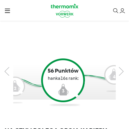
56 Punktów
4
hanka16s rank:
2
3