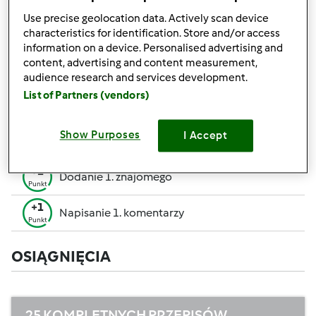
pozwalają Ci osiągnąć wyższe miejsce w rankingu
Use precise geolocation data. Actively scan device
społecznościowym.
characteristics for identification. Store and/or access
information on a device. Personalised advertising and
+50
content, advertising and content measurement,
Zwycięzca konkursu
Punktów
audience research and services development.
Utworzenie przepisu (całość = 10 pkt, część =
List of Partners (vendors)
+10
5 pkt)
Punktów
+1
Show Purposes
I Accept
Ocenienie 1 przepisu
Punkt
+1
Dodanie 1. znajomego
Punkt
+1
Napisanie 1. komentarzy
Punkt
OSIĄGNIĘCIA
25 KOMPLETNYCH PRZEPISÓW