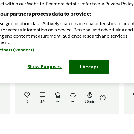
ct within our Website. For more details, refer to our Privacy Policy
our partners process data to provide:
se geolocation data. Actively scan device characteristics for ident
/or access information on a device. Personalised advertising and
ing and content measurement, audience research and services
ment.
4.3
(7)
artners (vendors)
Placki z jabłkami -
Show Purposes
I Accept
B
błyskawiczne!
pr
przez
Hana
3
14
--
--
15min