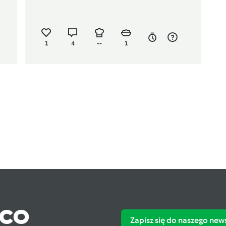
1
4
--
1
ąco
Zapisz się do naszego new