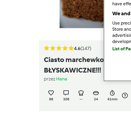
have effe
We and 
Use preci
Store and
advertis
develop
4.6
(147)
List of P
Ciasto marchewkowe -
BŁYSKAWICZNE!!!
przez
Hana
88
208
--
24
41min