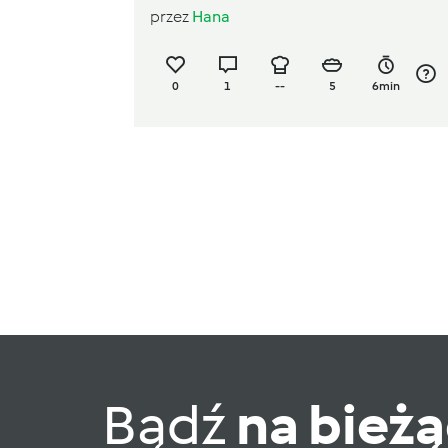
przez
Hana
0
1
--
5
6min
Bądź
na bież