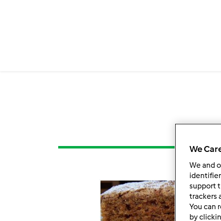
We Care
We and 
identifie
support t
trackers 
You can r
by clicki