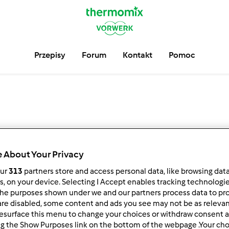
Przepisy
Forum
Kontakt
Pomoc
 About Your Privacy
our
313
partners store and access personal data, like browsing dat
rs, on your device. Selecting I Accept enables tracking technologi
he purposes shown under we and our partners process data to prov
are disabled, some content and ads you see may not be as relevan
esurface this menu to change your choices or withdraw consent a
ng the Show Purposes link on the bottom of the webpage .Your choi