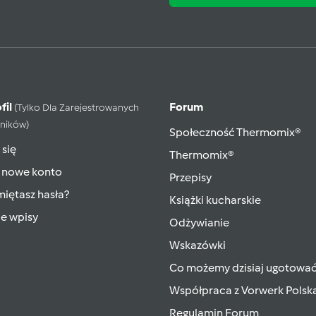
fil
Forum
(tylko Dla Zarejestrowanych
ników)
Społeczność Thermomix®
 się
Thermomix®
 nowe konto
Przepisy
iętasz hasła?
Książki kucharskie
ie wpisy
Odżywianie
Wskazówki
Co możemy dzisiaj ugotowa
Współpraca z Vorwerk Polsk
Regulamin Forum