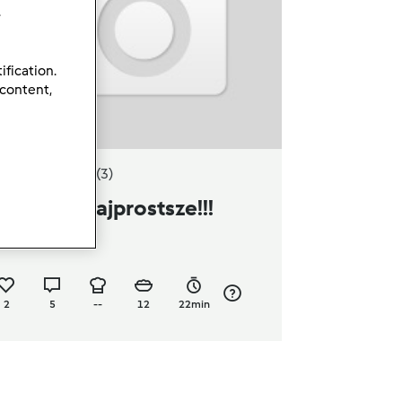
.
ification.
 content,
5.0
(3)
ułeczki - najprostsze!!!
zez
Hana
2
5
--
12
22min