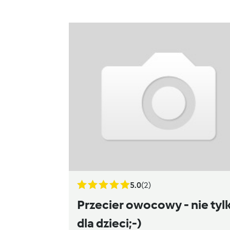
5.0
(2)
Przecier owocowy - nie tyl
dla dzieci;-)