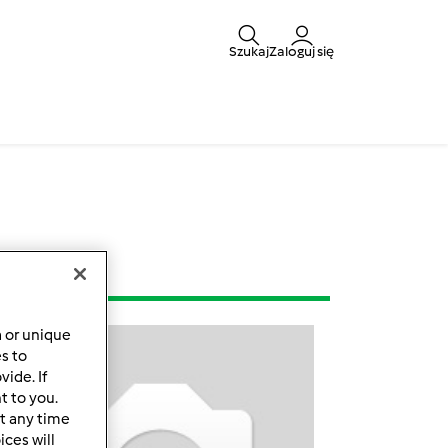
Szukaj
Zaloguj się
a or unique
es to
ide. If
t to you.
t any time
ces will