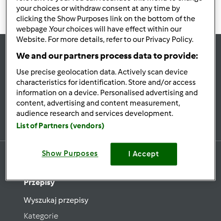
your choices or withdraw consent at any time by
clicking the Show Purposes link on the bottom of the
webpage .Your choices will have effect within our
Website. For more details, refer to our Privacy Policy.
We and our partners process data to provide:
Bądź
na bieżąco
Use precise geolocation data. Actively scan device
characteristics for identification. Store and/or access
information on a device. Personalised advertising and
content, advertising and content measurement,
Zapisz się do naszego newslettera
audience research and services development.
List of Partners (vendors)
Show Purposes
I Accept
Przepisy
Wyszukaj przepisy
Kategorie