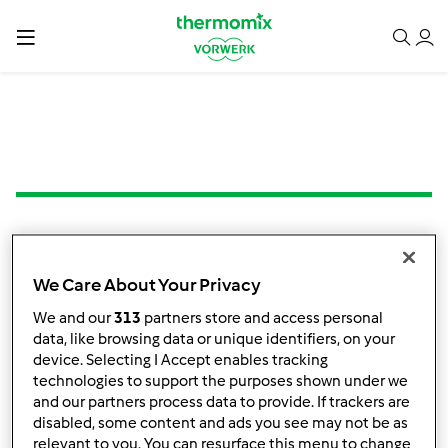
4.0
(1)
Pasta ziemniaczano-
We Care About Your Privacy
krewetkowa
We and our
313
partners store and access personal
przez
Baradora13
data, like browsing data or unique identifiers, on your
device. Selecting I Accept enables tracking
technologies to support the purposes shown under we
and our partners process data to provide. If trackers are
1
0
--
--
disabled, some content and ads you see may not be as
relevant to you. You can resurface this menu to change