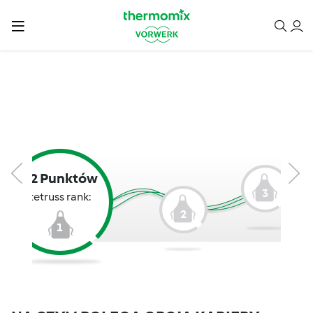
12 Punktów
3
tetruss rank:
2
1