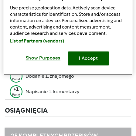
pozwalają Ci osiągnąć wyższe miejsce w rankingu
Use precise geolocation data. Actively scan device
społecznościowym.
characteristics for identification. Store and/or access
information on a device. Personalised advertising and
+50
content, advertising and content measurement,
Zwycięzca konkursu
Punktów
audience research and services development.
Utworzenie przepisu (całość = 10 pkt, część =
List of Partners (vendors)
+10
5 pkt)
Punktów
+1
Show Purposes
I Accept
Ocenienie 1 przepisu
Punkt
+1
Dodanie 1. znajomego
Punkt
+1
Napisanie 1. komentarzy
Punkt
OSIĄGNIĘCIA
25 KOMPLETNYCH PRZEPISÓW