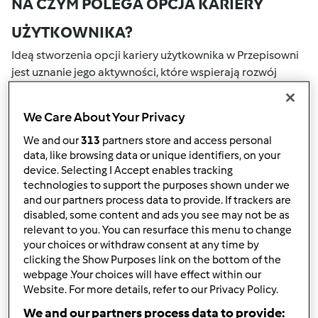
NA CZYM POLEGA OPCJA KARIERY
UŻYTKOWNIKA?
Ideą stworzenia opcji kariery użytkownika w Przepisowni
jest uznanie jego aktywności, które wspierają rozwój
naszej społeczności. Wszystkie Twoje działania na naszym
portalu społecznościowym są nagradzane przez punkty.
We Care About Your Privacy
Osiągnięcie określonej liczby punktów, automatycznie
podwyższa Twoje miejsce w rankingu społecznościowym,
We and our
313
partners store and access personal
data, like browsing data or unique identifiers, on your
który określany jest numerem wewnątrz fartucha obok
device. Selecting I Accept enables tracking
nazwy użytkownika.
technologies to support the purposes shown under we
and our partners process data to provide. If trackers are
W JAKI SPOSÓB MOŻESZ OTRZYMAĆ
disabled, some content and ads you see may not be as
relevant to you. You can resurface this menu to change
PUNKTY ZA AKTYWNOŚĆ?
your choices or withdraw consent at any time by
Punkty można otrzymać za aktywności, które są
clicking the Show Purposes link on the bottom of the
webpage .Your choices will have effect within our
wymienione poniżej. Za każdym razem, gdy otrzymujesz
Website. For more details, refer to our Privacy Policy.
punkty, są one dodawane to Twojej kariery użytkownika.
Poniżej możesz również sprawdzić które aktywności
We and our partners process data to provide: