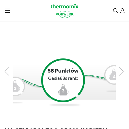
58 Punktów
4
Gasia88s rank:
2
3