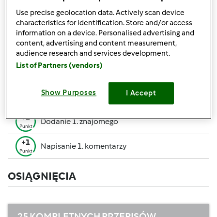
pozwalają Ci osiągnąć wyższe miejsce w rankingu
Use precise geolocation data. Actively scan device
społecznościowym.
characteristics for identification. Store and/or access
information on a device. Personalised advertising and
+50
content, advertising and content measurement,
Zwycięzca konkursu
Punktów
audience research and services development.
Utworzenie przepisu (całość = 10 pkt, część =
List of Partners (vendors)
+10
5 pkt)
Punktów
+1
Show Purposes
I Accept
Ocenienie 1 przepisu
Punkt
+1
Dodanie 1. znajomego
Punkt
+1
Napisanie 1. komentarzy
Punkt
OSIĄGNIĘCIA
25 KOMPLETNYCH PRZEPISÓW