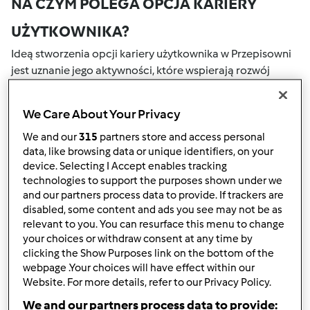
NA CZYM POLEGA OPCJA KARIERY
UŻYTKOWNIKA?
Ideą stworzenia opcji kariery użytkownika w Przepisowni
jest uznanie jego aktywności, które wspierają rozwój
naszej społeczności. Wszystkie Twoje działania na naszym
portalu społecznościowym są nagradzane przez punkty.
We Care About Your Privacy
Osiągnięcie określonej liczby punktów, automatycznie
podwyższa Twoje miejsce w rankingu społecznościowym,
We and our
315
partners store and access personal
data, like browsing data or unique identifiers, on your
który określany jest numerem wewnątrz fartucha obok
device. Selecting I Accept enables tracking
nazwy użytkownika.
technologies to support the purposes shown under we
and our partners process data to provide. If trackers are
W JAKI SPOSÓB MOŻESZ OTRZYMAĆ
disabled, some content and ads you see may not be as
relevant to you. You can resurface this menu to change
PUNKTY ZA AKTYWNOŚĆ?
your choices or withdraw consent at any time by
Punkty można otrzymać za aktywności, które są
clicking the Show Purposes link on the bottom of the
webpage .Your choices will have effect within our
wymienione poniżej. Za każdym razem, gdy otrzymujesz
Website. For more details, refer to our Privacy Policy.
punkty, są one dodawane to Twojej kariery użytkownika.
Poniżej możesz również sprawdzić które aktywności
We and our partners process data to provide: