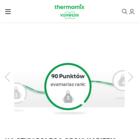
90 Punktów
4
evamarias rank:
2
3