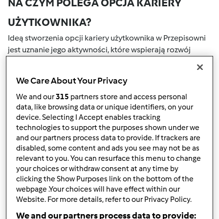
NA CZYM POLEGA OPCJA KARIERY
UŻYTKOWNIKA?
Ideą stworzenia opcji kariery użytkownika w Przepisowni
jest uznanie jego aktywności, które wspierają rozwój
naszej społeczności. Wszystkie Twoje działania na naszym
portalu społecznościowym są nagradzane przez punkty.
We Care About Your Privacy
Osiągnięcie określonej liczby punktów, automatycznie
podwyższa Twoje miejsce w rankingu społecznościowym,
We and our
315
partners store and access personal
data, like browsing data or unique identifiers, on your
który określany jest numerem wewnątrz fartucha obok
device. Selecting I Accept enables tracking
nazwy użytkownika.
technologies to support the purposes shown under we
and our partners process data to provide. If trackers are
W JAKI SPOSÓB MOŻESZ OTRZYMAĆ
disabled, some content and ads you see may not be as
relevant to you. You can resurface this menu to change
PUNKTY ZA AKTYWNOŚĆ?
your choices or withdraw consent at any time by
Punkty można otrzymać za aktywności, które są
clicking the Show Purposes link on the bottom of the
webpage .Your choices will have effect within our
wymienione poniżej. Za każdym razem, gdy otrzymujesz
Website. For more details, refer to our Privacy Policy.
punkty, są one dodawane to Twojej kariery użytkownika.
Poniżej możesz również sprawdzić które aktywności
We and our partners process data to provide: