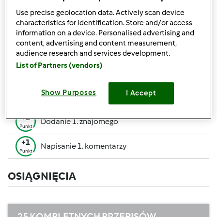
pozwalają Ci osiągnąć wyższe miejsce w rankingu
Use precise geolocation data. Actively scan device
społecznościowym.
characteristics for identification. Store and/or access
information on a device. Personalised advertising and
+50
content, advertising and content measurement,
Zwycięzca konkursu
Punktów
audience research and services development.
Utworzenie przepisu (całość = 10 pkt, część =
List of Partners (vendors)
+10
5 pkt)
Punktów
+1
Show Purposes
I Accept
Ocenienie 1 przepisu
Punkt
+1
Dodanie 1. znajomego
Punkt
+1
Napisanie 1. komentarzy
Punkt
OSIĄGNIĘCIA
25 KOMPLETNYCH PRZEPISÓW