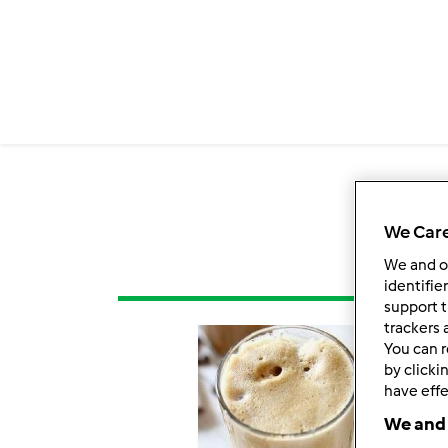
We Care
We and 
identifie
support t
trackers 
You can r
by clicki
have effe
We and 