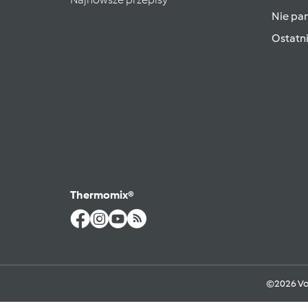
Nie pam
Ostatn
Thermomix®
©2026 Vo