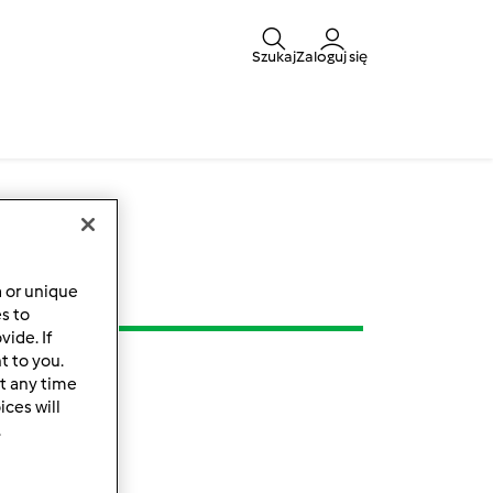
Szukaj
Zaloguj się
a or unique
es to
ide. If
t to you.
t any time
ces will
.