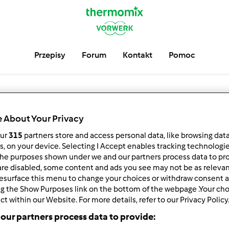
Przepisy
Forum
Kontakt
Pomoc
 About Your Privacy
our
315
partners store and access personal data, like browsing dat
rs, on your device. Selecting I Accept enables tracking technologi
he purposes shown under we and our partners process data to prov
are disabled, some content and ads you see may not be as relevan
esurface this menu to change your choices or withdraw consent a
ng the Show Purposes link on the bottom of the webpage .Your choi
ct within our Website. For more details, refer to our Privacy Policy
our partners process data to provide: