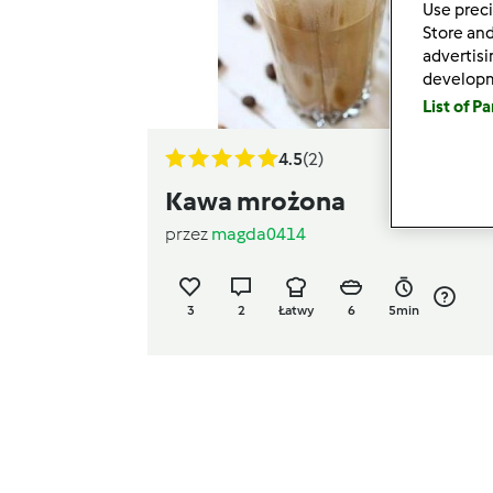
Use preci
Store and
advertis
develop
List of P
4.5
(2)
Kawa mrożona
przez
magda0414
3
2
Łatwy
6
5min