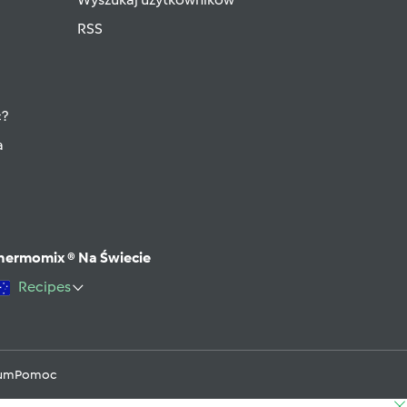
RSS
ć?
a
hermomix ® Na Świecie
Recipes
rum
Pomoc