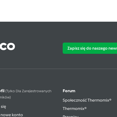
ąco
Zapisz się do naszego new
fil
Forum
(tylko Dla Zarejestrowanych
ników)
Społeczność Thermomix®
 się
Thermomix®
 nowe konto
Przepisy