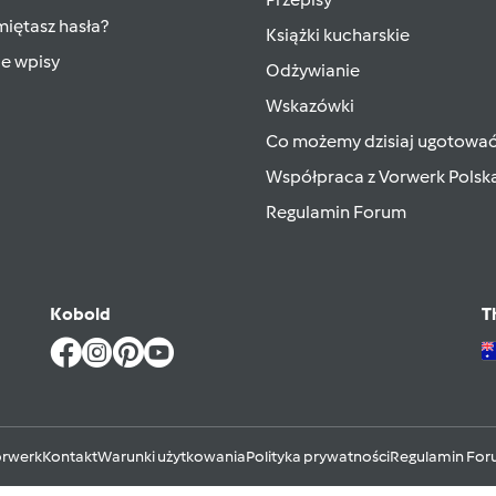
iętasz hasła?
Książki kucharskie
ie wpisy
Odżywianie
Wskazówki
Co możemy dzisiaj ugotowa
Współpraca z Vorwerk Polsk
Regulamin Forum
Kobold
T
rwerk
Kontakt
Warunki użytkowania
Polityka prywatności
Regulamin Fo