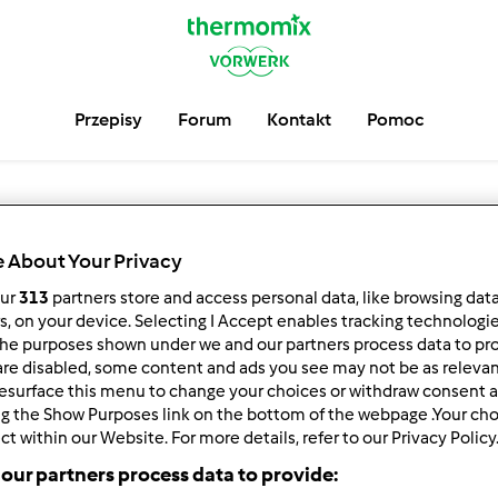
Przepisy
Forum
Kontakt
Pomoc
 About Your Privacy
our
313
partners store and access personal data, like browsing dat
rs, on your device. Selecting I Accept enables tracking technologi
he purposes shown under we and our partners process data to prov
are disabled, some content and ads you see may not be as relevan
esurface this menu to change your choices or withdraw consent a
ng the Show Purposes link on the bottom of the webpage .Your choi
ct within our Website. For more details, refer to our Privacy Policy
our partners process data to provide: