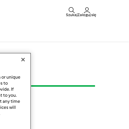
Szukaj
Zaloguj się
a or unique
es to
ide. If
t to you.
t any time
ces will
.