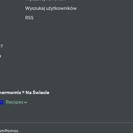
Wyszukaj użytkowników
RSS
ć?
a
hermomix ® Na Świecie
Recipes
rum
Pomoc