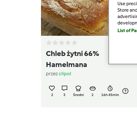
Use preci
Store and
advertis
develop
List of P
Chleb żytni 66%
Hamelmana
przez
clipol
2
3
Średni
2
16h 45min