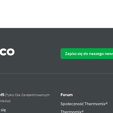
ąco
Zapisz się do naszego new
fil
Forum
(tylko Dla Zarejestrowanych
ników)
Społeczność Thermomix®
 się
Thermomix®