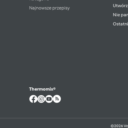
Utwórz
Najnowsze przepisy
Nie pam
Ostatn
Thermomix®
©2026 Vo