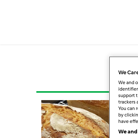
We Care
We and 
identifie
support t
trackers 
You can r
by clicki
have effe
We and 