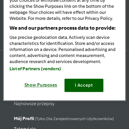
your choices or withdraw consent at any time by
Bądź
na bieżąco
clicking the Show Purposes link on the bottom of the
webpage .Your choices will have effect within our
Website. For more details, refer to our Privacy Policy.
We and our partners process data to provide:
Zapisz się do naszego newslettera
Use precise geolocation data. Actively scan device
characteristics for identification. Store and/or access
information on a device. Personalised advertising and
content, advertising and content measurement,
audience research and services development.
List of Partners (vendors)
Przepisy
Show Purposes
Wyszukaj przepisy
I Accept
Kategorie
Najnowsze przepisy
Mój Profil
(tylko Dla Zarejestrowanych Użytkowników)
Zaloguj się