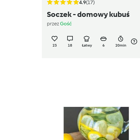
4.9
(17)
Soczek - domowy kubuś
przez
Gość
23
18
Łatwy
6
20min