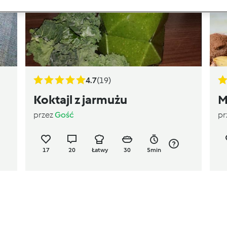
4.7
(19)
Koktajl z jarmużu
M
przez
Gość
pr
17
20
Łatwy
30
5min