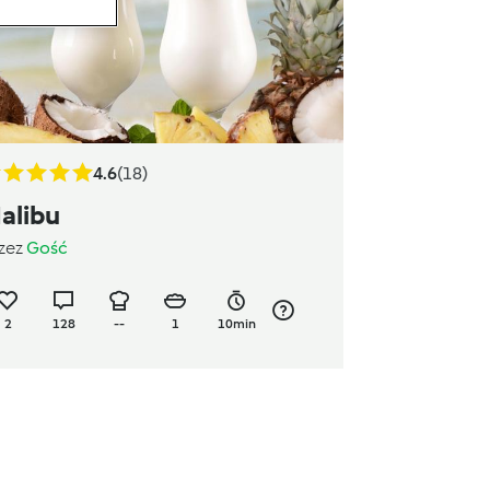
4.6
(18)
alibu
zez
Gość
2
128
--
1
10min