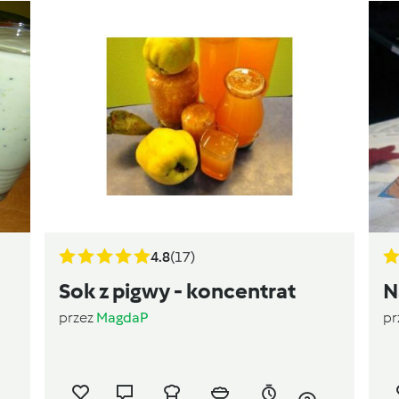
4.8
(17)
Sok z pigwy - koncentrat
N
przez
MagdaP
pr