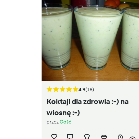
4.9
(18)
Koktajl dla zdrowia :-) na
wiosnę :-)
przez
Gość