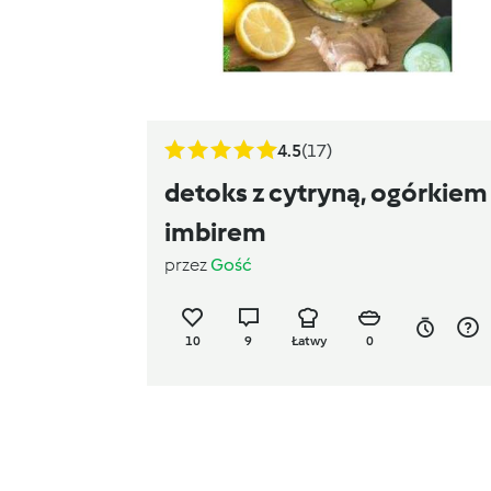
4.5
(17)
detoks z cytryną, ogórkiem 
imbirem
przez
Gość
10
9
Łatwy
0