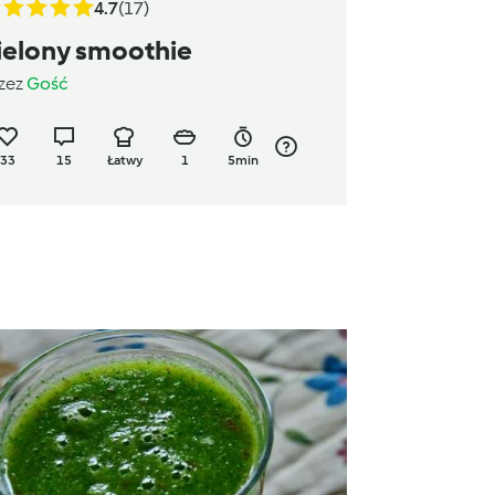
4.7
(17)
ielony smoothie
zez
Gość
33
15
Łatwy
1
5min