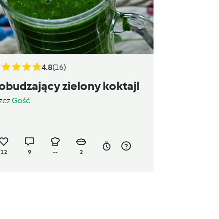
4.8
(16)
obudzający zielony koktajl
zez
Gość
12
9
--
2