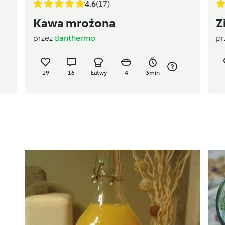
4.6
(17)
Kawa mrożona
Z
przez
danthermo
pr
19
16
Łatwy
4
3min