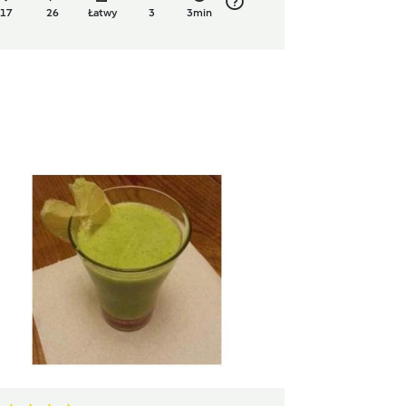
17
26
Łatwy
3
3min