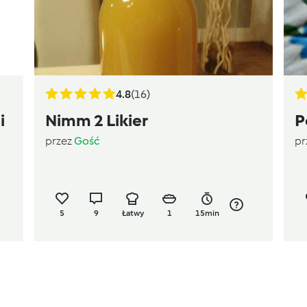
4.8
(16)
i
Nimm 2 Likier
P
przez
Gość
pr
5
9
Łatwy
1
15min