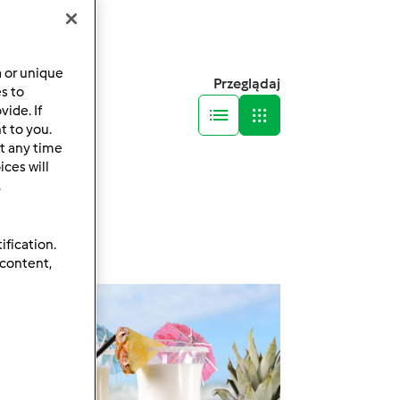
a or unique
Przeglądaj
es to
ide. If
t to you.
t any time
ces will
.
ification.
 content,