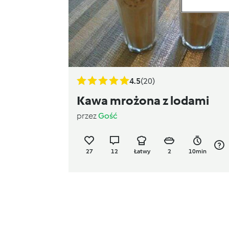
4.5
(20)
Kawa mrożona z lodami
przez
Gość
27
12
Łatwy
2
10min