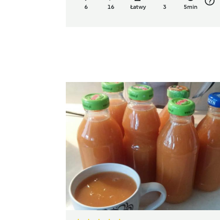
6
16
Łatwy
3
5min