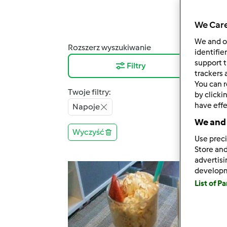
We Care
We and 
Rozszerz wyszukiwanie
Wyni
identifie
support t
Filtry
12
trackers 
You can r
Twoje filtry:
by clicki
have effe
Napoje
We and 
Wyczyść
Use preci
Store and
advertis
develop
List of P