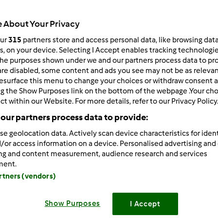
915
wyników
 About Your Privacy
our
315
partners store and access personal data, like browsing dat
ków na stronę:
Sortuj po:
rs, on your device. Selecting I Accept enables tracking technologi
he purposes shown under we and our partners process data to prov
Domyślny
are disabled, some content and ads you see may not be as relevan
esurface this menu to change your choices or withdraw consent a
ng the Show Purposes link on the bottom of the webpage .Your choi
ct within our Website. For more details, refer to our Privacy Policy
our partners process data to provide:
se geolocation data. Actively scan device characteristics for ident
/or access information on a device. Personalised advertising and
ing and content measurement, audience research and services
ment.
artners (vendors)
Show Purposes
I Accept