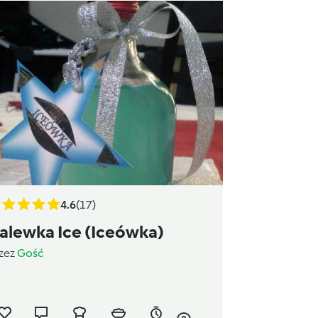
4.6
(17)
alewka Ice (Iceówka)
zez
Gość