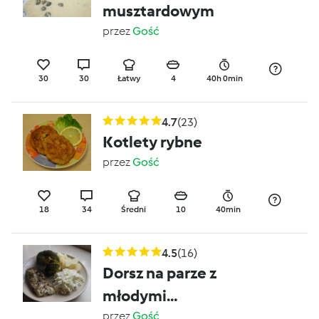
musztardowym
przez
Gość
30
30
Łatwy
4
40h 0min
4.7
(23)
Kotlety rybne
przez
Gość
18
34
Średni
10
40min
4.5
(16)
Dorsz na parze z
młodymi
ziemniaczkami,
przez
Gość