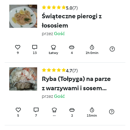
5.0
(7)
Świąteczne pierogi z
łososiem
przez
Gość
9
13
Łatwy
4
2h 0min
4.7
(7)
Ryba (Tołpyga) na parze
z warzywami i sosem
czosnkowym
przez
Gość
5
7
--
2
15min