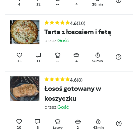
4
12
--
4
28min
4.6
(10)
Tarta z łososiem i fetą
przez
Gość
15
11
--
4
56min
4.6
(8)
Łosoś gotowany w
koszyczku
przez
Gość
10
8
Łatwy
2
42min