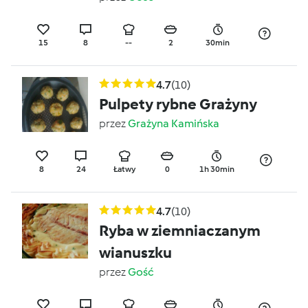
brokułem i surowka z
rzodkwi i pekińskiej
15
8
--
2
30min
4.7
(10)
Pulpety rybne Grażyny
przez
Grażyna Kamińska
8
24
Łatwy
0
1h 30min
4.7
(10)
Ryba w ziemniaczanym
wianuszku
przez
Gość