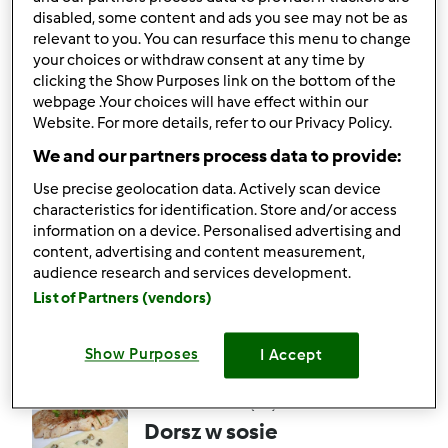
disabled, some content and ads you see may not be as
masłem cytrusowym
relevant to you. You can resurface this menu to change
przez
Gość
your choices or withdraw consent at any time by
clicking the Show Purposes link on the bottom of the
webpage .Your choices will have effect within our
Website. For more details, refer to our Privacy Policy.
2
9
Łatwy
4
15min
We and our partners process data to provide:
4.5
(26)
Use precise geolocation data. Actively scan device
characteristics for identification. Store and/or access
Krewetki w sosie
information on a device. Personalised advertising and
śmietanowym
content, advertising and content measurement,
audience research and services development.
przez
Gość
List of Partners (vendors)
31
34
--
4
Show Purposes
I Accept
4.8
(25)
Dorsz w sosie