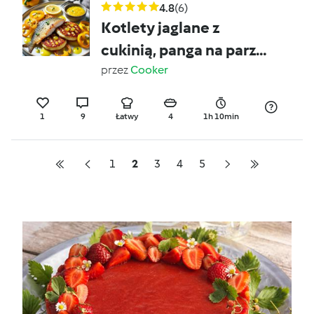
4.8
(6)
Kotlety jaglane z
cukinią, panga na parze
z papryką oraz sosem
przez
Cooker
cytrynowo-imbirowym
1
9
Łatwy
4
1h 10min
1
2
3
4
5