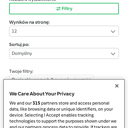
Filtry
Wyników na stronę:
12
Sortuj po:
Domyślny
Twoje filtry:
Dania główne z ryb & owoców morza
We Care About Your Privacy
Wyczyść
We and our
315
partners store and access personal
data, like browsing data or unique identifiers, on your
3.5
(4)
device. Selecting I Accept enables tracking
Przepis jest testowany
technologies to support the purposes shown under we
Filety z dorsza z
and our partners process data to provide. If trackers are