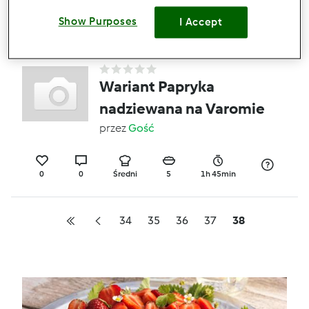
Show Purposes
I Accept
0
0
Średni
4
1h 20min
Wariant Papryka
nadziewana na Varomie
przez
Gość
0
0
Średni
5
1h 45min
34
35
36
37
38