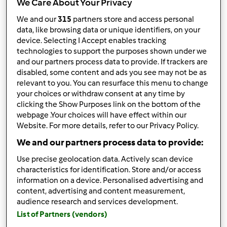
We Care About Your Privacy
Wyników na stronę:
We and our
315
partners store and access personal
data, like browsing data or unique identifiers, on your
12
device. Selecting I Accept enables tracking
technologies to support the purposes shown under we
Sortuj po:
and our partners process data to provide. If trackers are
disabled, some content and ads you see may not be as
Domyślny
relevant to you. You can resurface this menu to change
your choices or withdraw consent at any time by
clicking the Show Purposes link on the bottom of the
Twoje filtry:
webpage .Your choices will have effect within our
Dania główne z mięsa
Website. For more details, refer to our Privacy Policy.
We and our partners process data to provide:
Wyczyść
Use precise geolocation data. Actively scan device
characteristics for identification. Store and/or access
information on a device. Personalised advertising and
Wariant Lekki gulasz ze
content, advertising and content measurement,
schabem i pieczarkami
audience research and services development.
List of Partners (vendors)
przez
Gość