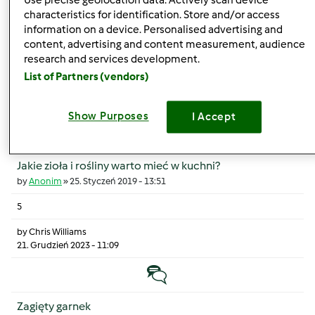
Use precise geolocation data. Actively scan device
Dlaczego nie można dla TM31 korzystac z przepisów dla
characteristics for identification. Store and/or access
TM5
information on a device. Personalised advertising and
by
Anonim
»
22. Sierpień 2016 - 07:43
content, advertising and content measurement, audience
research and services development.
5
List of Partners (vendors)
by
Anonim
25. Sierpień 2016 - 11:20
Show Purposes
I Accept
Temat zwyczajny
Jakie zioła i rośliny warto mieć w kuchni?
by
Anonim
»
25. Styczeń 2019 - 13:51
5
by
Chris Williams
21. Grudzień 2023 - 11:09
Temat zwyczajny
Zagięty garnek