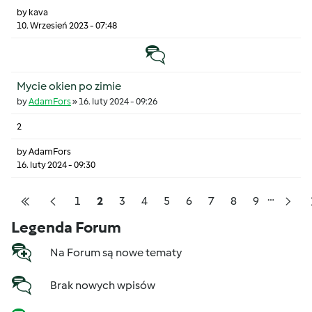
by
kava
10. Wrzesień 2023 - 07:48
Temat zwyczajny
Mycie okien po zimie
by
AdamFors
»
16. luty 2024 - 09:26
2
by
AdamFors
16. luty 2024 - 09:30
…
Pagination
Strona
Strona
Strona
Strona
Strona
Strona
Strona
Strona
Strona
1
2
3
4
5
6
7
8
9
Pierwsza strona
Poprzednia strona
Nast
Legenda Forum
Na Forum są nowe tematy
Brak nowych wpisów