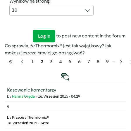
Wyników na stronę:
10
to post new content in the forum.
Log in
Co sprawia, że Thermomix® jest tak wyjątkowy? Jak
możesz jeszcze łatwiej go obsługiwać?
…
Pagination
Strona
Strona
Strona
Strona
Strona
Strona
Strona
Strona
Strona
1
2
3
4
5
6
7
8
9
Pierwsza strona
Poprzednia strona
Nast
Temat zwyczajny
Kasowanie komentarzy
by
Hanna Gręda
»
16. Wrzesień 2015 - 04:29
5
by
Przepisy Thermomix®
16. Wrzesień 2015 - 14:26