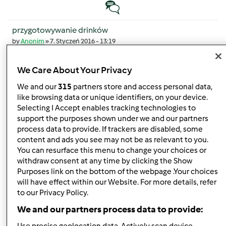
Temat zwyczajny
przygotowywanie drinków
by
Anonim
»
7. Styczeń 2016 - 13:19
6
We Care About Your Privacy
by
Mixi
We and our
315
partners store and access personal data,
20. luty 2018 - 09:13
like browsing data or unique identifiers, on your device.
Temat zwyczajny
Selecting I Accept enables tracking technologies to
support the purposes shown under we and our partners
process data to provide. If trackers are disabled, some
Wskazówki dla posiadaczy Thermomix
content and ads you see may not be as relevant to you.
by
Mixi
»
15. Lipiec 2016 - 08:23
You can resurface this menu to change your choices or
2
withdraw consent at any time by clicking the Show
Purposes link on the bottom of the webpage .Your choices
by
gabi49
will have effect within our Website. For more details, refer
21. Lipiec 2016 - 11:21
to our Privacy Policy.
Temat zwyczajny
We and our partners process data to provide: